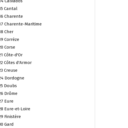
14 Calvados
15 Cantal
16 Charente
17 Charente-Maritime
18 Cher
19 Corrèze
20 Corse
21 Côte-d'Or
22 Côtes d'Armor
23 Creuse
24 Dordogne
25 Doubs
26 Drôme
27 Eure
28 Eure-et-Loire
29 Finistère
30 Gard