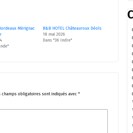
C
ordeaux Mérignac
B&B HOTEL Châteauroux Déols
e
18 mai 2026
24
Dans "36 Indre"
onde"
s champs obligatoires sont indiqués avec
*