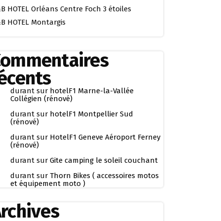
B HOTEL Orléans Centre Foch 3 étoiles
B HOTEL Montargis
Commentaires
écents
durant
sur
hotelF1 Marne-la-Vallée
Collégien (rénové)
durant
sur
hotelF1 Montpellier Sud
(rénové)
durant
sur
HotelF1 Geneve Aéroport Ferney
(rénové)
durant
sur
Gite camping le soleil couchant
durant
sur
Thorn Bikes ( accessoires motos
et équipement moto )
rchives