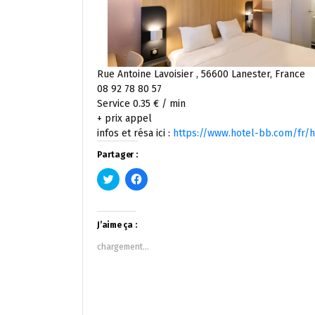
Rue Antoine Lavoisier , 56600 Lanester, France
08 92 78 80 57
Service 0.35 € / min
+ prix appel
infos et résa ici :
https://www.hotel-bb.com/fr/h
Partager :
Cliquez
Cliquez
pour
pour
partager
partager
sur
sur
Twitter(ouvre
Facebook(ouvre
dans
dans
J’aime ça :
une
une
nouvelle
nouvelle
chargement…
fenêtre)
fenêtre)