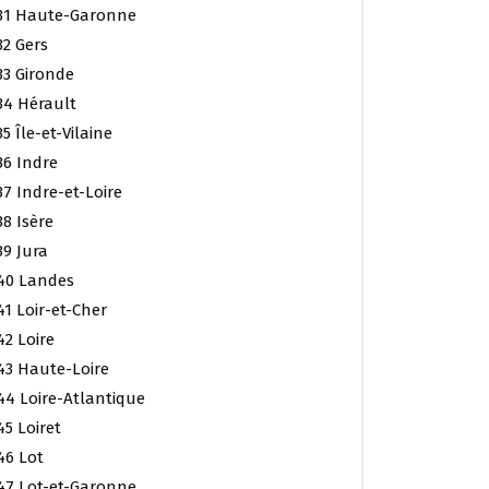
31 Haute-Garonne
32 Gers
33 Gironde
34 Hérault
35 Île-et-Vilaine
36 Indre
37 Indre-et-Loire
38 Isère
39 Jura
40 Landes
41 Loir-et-Cher
42 Loire
43 Haute-Loire
44 Loire-Atlantique
45 Loiret
46 Lot
47 Lot-et-Garonne