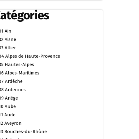
atégories
01 Ain
02 Aisne
03 Allier
04 Alpes de Haute-Provence
05 Hautes-Alpes
06 Alpes-Maritimes
07 Ardêche
08 Ardennes
09 Ariège
10 Aube
11 Aude
12 Aveyron
13 Bouches-du-Rhône