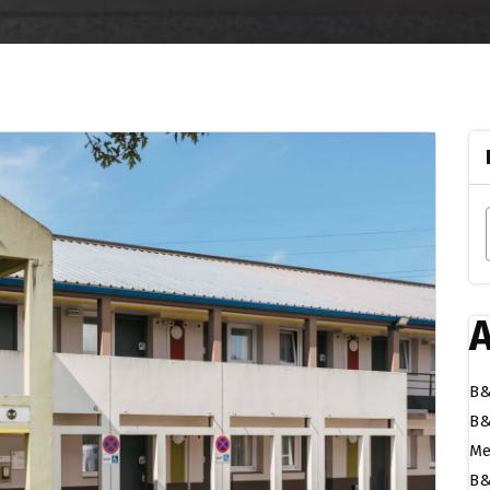
A
B&
B&
Me
B&