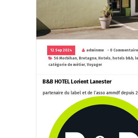
12 Sep 2024
adminmw
- 0 Commentair
56 Morbihan
,
Bretagne
,
Hotels
,
hotels b&b
,
l
catégorie de métier
,
Voyager
B&B HOTEL Lorient Lanester
partenaire du label et de l’asso ammdf depuis 