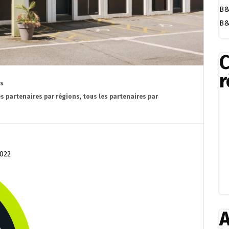
B&
B&
r
es
es partenaires par régions
,
tous les partenaires par
2022
A