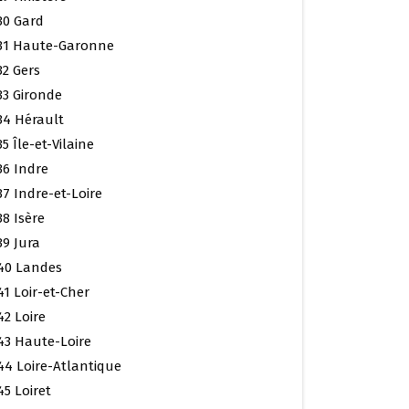
30 Gard
31 Haute-Garonne
32 Gers
33 Gironde
34 Hérault
35 Île-et-Vilaine
36 Indre
37 Indre-et-Loire
38 Isère
39 Jura
40 Landes
41 Loir-et-Cher
42 Loire
43 Haute-Loire
44 Loire-Atlantique
45 Loiret