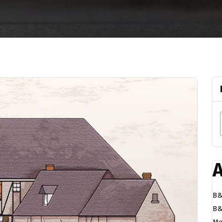
A
B&
B&