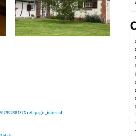
C
076799238137&ref=page_internal
?hl=fr