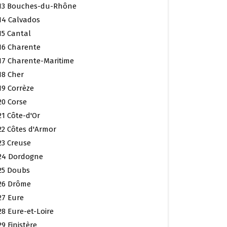
13 Bouches-du-Rhône
14 Calvados
15 Cantal
16 Charente
17 Charente-Maritime
18 Cher
19 Corrèze
20 Corse
21 Côte-d'Or
22 Côtes d'Armor
23 Creuse
24 Dordogne
25 Doubs
26 Drôme
27 Eure
28 Eure-et-Loire
29 Finistère