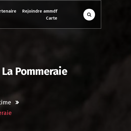
rtenaire
Rejoindre ammdf
Carte
– La Pommeraie
time
eraie