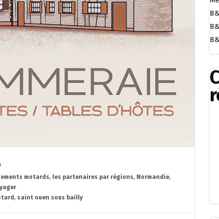
Me
B&
B&
B&
r
s
gements motards
,
les partenaires par régions
,
Normandie
,
yager
otard
,
saint ouen sous bailly