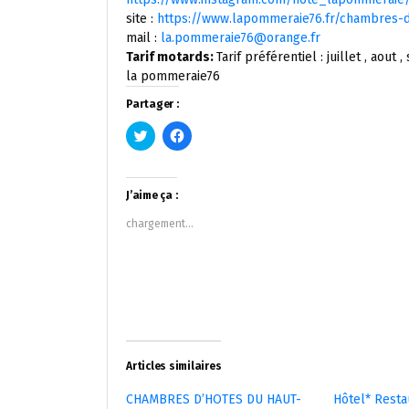
site :
https://www.lapommeraie76.fr/chambres-
mail :
la.pommeraie76@orange.fr
Tarif motards:
Tarif préférentiel : juillet , aou
la pommeraie76
Partager :
Cliquez
Cliquez
pour
pour
partager
partager
sur
sur
Twitter(ouvre
Facebook(ouvre
dans
dans
J’aime ça :
une
une
nouvelle
nouvelle
chargement…
fenêtre)
fenêtre)
Articles similaires
CHAMBRES D’HOTES DU HAUT-
Hôtel* Rest