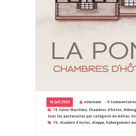
16 Juil 2023
adminmw
- 0 Commentaire
76 Seine-Maritime
,
Chambres d'hôtes
,
Héber
tous les partenaires par catégorie de métier
,
Vo
76
,
chambre d hotes
,
dieppe
,
hebergement m