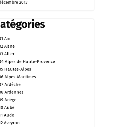
décembre 2013
atégories
01 Ain
02 Aisne
03 Allier
04 Alpes de Haute-Provence
05 Hautes-Alpes
06 Alpes-Maritimes
07 Ardêche
08 Ardennes
09 Ariège
10 Aube
11 Aude
12 Aveyron