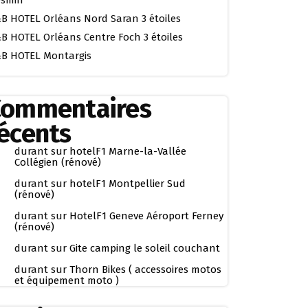
smin
B HOTEL Orléans Nord Saran 3 étoiles
B HOTEL Orléans Centre Foch 3 étoiles
B HOTEL Montargis
Commentaires
écents
durant
sur
hotelF1 Marne-la-Vallée
Collégien (rénové)
durant
sur
hotelF1 Montpellier Sud
(rénové)
durant
sur
HotelF1 Geneve Aéroport Ferney
(rénové)
durant
sur
Gite camping le soleil couchant
durant
sur
Thorn Bikes ( accessoires motos
et équipement moto )