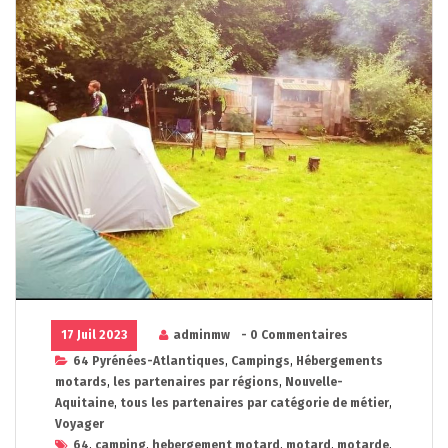
17 Juil 2023
adminmw
- 0 Commentaires
64 Pyrénées-Atlantiques
,
Campings
,
Hébergements
motards
,
les partenaires par régions
,
Nouvelle-
Aquitaine
,
tous les partenaires par catégorie de métier
,
Voyager
64
,
camping
,
hebergement motard
,
motard
,
motarde
,