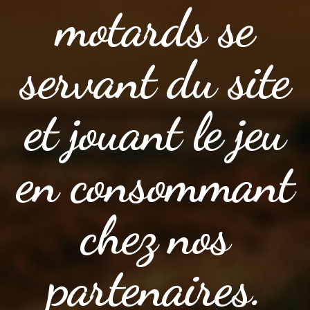
motards se
servant du site
et jouant le jeu
en consommant
chez nos
partenaires.