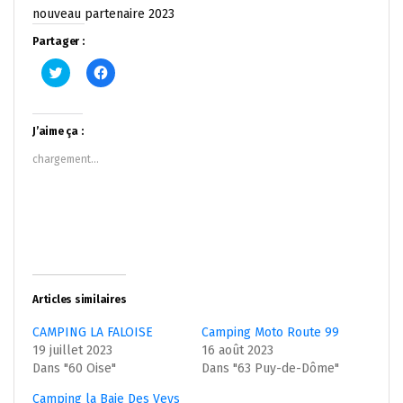
nouveau partenaire 2023
Partager :
Cliquez
Cliquez
pour
pour
partager
partager
sur
sur
Twitter(ouvre
Facebook(ouvre
dans
dans
J’aime ça :
une
une
nouvelle
nouvelle
chargement…
fenêtre)
fenêtre)
Articles similaires
CAMPING LA FALOISE
Camping Moto Route 99
19 juillet 2023
16 août 2023
Dans "60 Oise"
Dans "63 Puy-de-Dôme"
Camping la Baie Des Veys