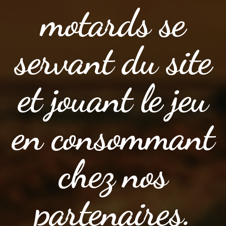
motards se
servant du site
et jouant le jeu
en consommant
chez nos
partenaires.