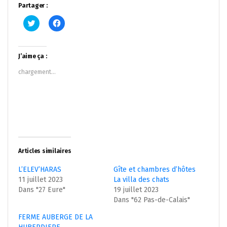
Partager :
Cliquez
Cliquez
pour
pour
partager
partager
sur
sur
Twitter(ouvre
Facebook(ouvre
dans
dans
J’aime ça :
une
une
nouvelle
nouvelle
chargement…
fenêtre)
fenêtre)
Articles similaires
L’ELEV’HARAS
Gîte et chambres d’hôtes
11 juillet 2023
La villa des chats
Dans "27 Eure"
19 juillet 2023
Dans "62 Pas-de-Calais"
FERME AUBERGE DE LA