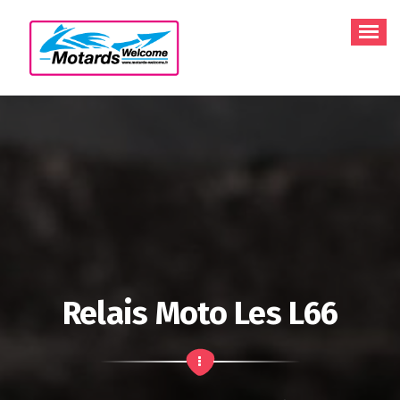
Aller
au
contenu
Relais Moto Les L66