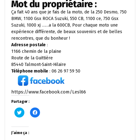
Mot du propriétaire
:
Ça fait 40 ans que je fais de la moto, de la 250 Desmo, 750
BMW, 1100 Gsx ROCA Suzuki, 550 CB, 1100 ce, 750 Gsx
Suzuki, 1000 xj ……a la 600CB, Pour chaque moto une
expérience différente, de beaux souvenirs et de belles
rencontres, que du bonheur !
Adresse postale
:
1166 chemin de la plaine
Route de la Guittière
85440 Talmont-Saint-Hilaire
Téléphone mobile
: 06 26 97 59 50
https://www.facebook.com/Lesl66
Partager :
Cliquez
Cliquez
pour
pour
partager
partager
sur
sur
Twitter(ouvre
Facebook(ouvre
dans
dans
J’aime ça :
une
une
nouvelle
nouvelle