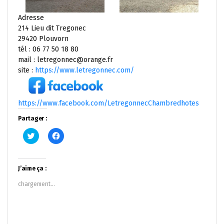
Adresse
214 Lieu dit Tregonec
29420 Plouvorn
tél : 06 77 50 18 80
mail : letregonnec@orange.fr
site :
https://www.letregonnec.com/
https://www.facebook.com/LetregonnecChambredhotes
Partager :
Cliquez
Cliquez
pour
pour
partager
partager
sur
sur
Twitter(ouvre
Facebook(ouvre
dans
dans
J’aime ça :
une
une
nouvelle
nouvelle
chargement…
fenêtre)
fenêtre)