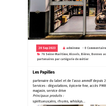
20 Sep 2023
adminmw
- 0 Commentair
76 Seine-Maritime
,
Alcools
,
Bières
,
Bonnes ad
partenaires par catégorie de métier
Les Papilles
partenaire du label et de l’asso ammdf depuis 
Services : dégustations, épicerie fine, accès PM
magasin, service drive
Principaux produits :
spiritueux,vins, rhums, whiskys…