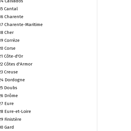
14 Calvados
15 Cantal
16 Charente
17 Charente-Maritime
18 Cher
19 Corrèze
20 Corse
21 Côte-d'Or
22 Côtes d'Armor
23 Creuse
24 Dordogne
25 Doubs
26 Drôme
27 Eure
28 Eure-et-Loire
29 Finistère
30 Gard