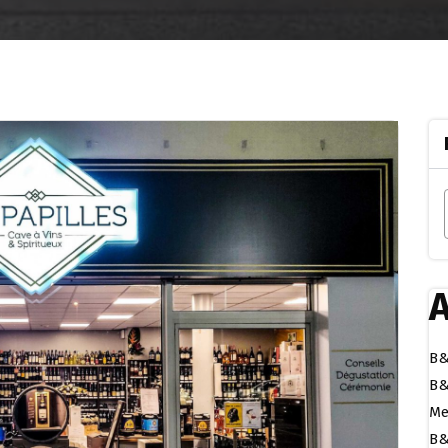
A
B&
B&
Me
B&