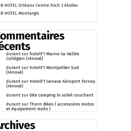
B HOTEL Orléans Centre Foch 3 étoiles
B HOTEL Montargis
Commentaires
écents
durant
sur
hotelF1 Marne-la-Vallée
Collégien (rénové)
durant
sur
hotelF1 Montpellier Sud
(rénové)
durant
sur
HotelF1 Geneve Aéroport Ferney
(rénové)
durant
sur
Gite camping le soleil couchant
durant
sur
Thorn Bikes ( accessoires motos
et équipement moto )
rchives