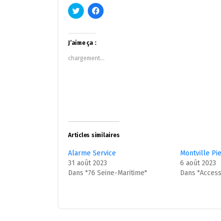
Cliquez
Cliquez
pour
pour
partager
partager
sur
sur
Twitter(ouvre
Facebook(ouvre
dans
dans
J’aime ça :
une
une
nouvelle
nouvelle
chargement…
fenêtre)
fenêtre)
Articles similaires
Alarme Service
Montville Pi
31 août 2023
6 août 2023
Dans "76 Seine-Maritime"
Dans "Access