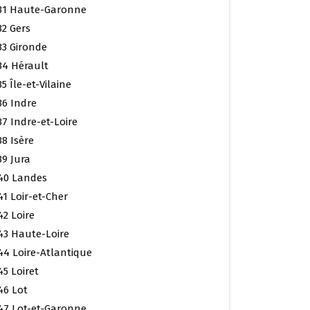
31 Haute-Garonne
32 Gers
33 Gironde
34 Hérault
35 Île-et-Vilaine
36 Indre
37 Indre-et-Loire
38 Isère
39 Jura
40 Landes
41 Loir-et-Cher
42 Loire
43 Haute-Loire
44 Loire-Atlantique
45 Loiret
46 Lot
47 Lot-et-Garonne