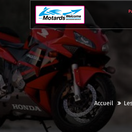
Aller
au
P
contenu
Accueil
Les