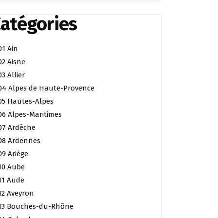
atégories
01 Ain
02 Aisne
03 Allier
04 Alpes de Haute-Provence
05 Hautes-Alpes
06 Alpes-Maritimes
07 Ardêche
08 Ardennes
09 Ariège
10 Aube
11 Aude
12 Aveyron
13 Bouches-du-Rhône