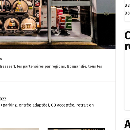
B&
B&
r
es
resses 1
,
les partenaires par régions
,
Normandie
,
tous les
2022
R (parking, entrée adaptée), CB acceptée, retrait en
A