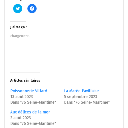
Cliquez
Cliquez
pour
pour
partager
partager
sur
sur
Twitter(ouvre
Facebook(ouvre
dans
dans
J’aime ça :
une
une
nouvelle
nouvelle
chargement…
fenêtre)
fenêtre)
Articles similaires
Poissonnerie Villard
La Marée Pavillaise
13 août 2023
5 septembre 2023
Dans "76 Seine-Maritime"
Dans "76 Seine-Maritime"
Aux délices de la mer
2 août 2023
Dans "76 Seine-Maritime"