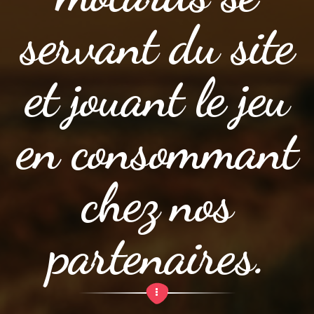
servant du site
et jouant le jeu
en consommant
chez nos
partenaires.