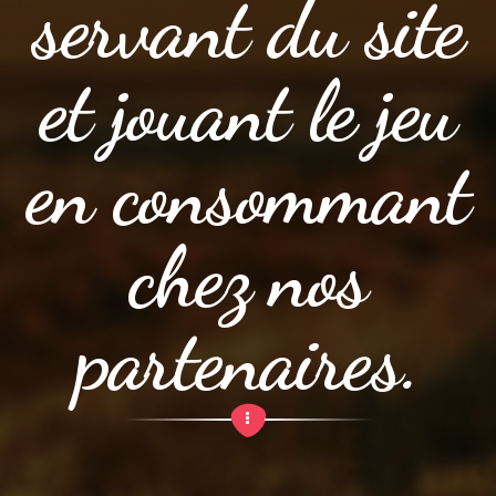
servant du site
et jouant le jeu
en consommant
chez nos
partenaires.