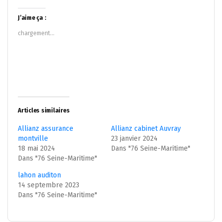
sur
sur
Twitter(ouvre
Facebook(ouvre
dans
dans
J’aime ça :
une
une
nouvelle
nouvelle
chargement…
fenêtre)
fenêtre)
Articles similaires
Allianz assurance
Allianz cabinet Auvray
montville
23 janvier 2024
18 mai 2024
Dans "76 Seine-Maritime"
Dans "76 Seine-Maritime"
lahon auditon
14 septembre 2023
Dans "76 Seine-Maritime"