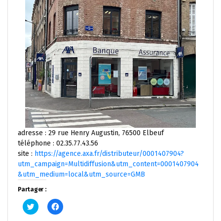
adresse : 29 rue Henry Augustin, 76500 Elbeuf
téléphone : 02.35.77.43.56
site :
https://agence.axa.fr/distributeur/0001407904?
utm_campaign=Multidiffusion&utm_content=0001407904
&utm_medium=local&utm_source=GMB
Partager :
Cliquez
Cliquez
pour
pour
partager
partager