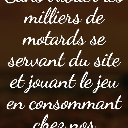
milliers de
motards se
servant du site
et jouant le jeu
en consommant
chez nos