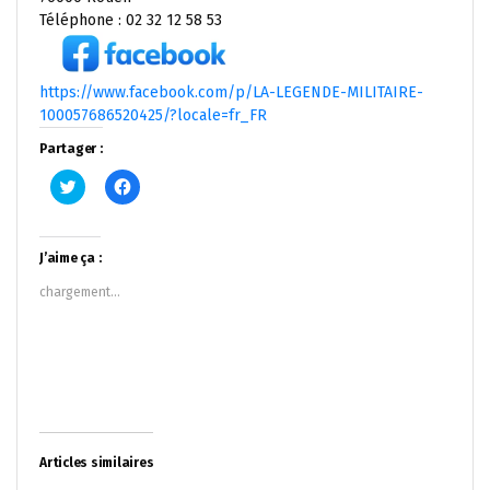
Téléphone : 02 32 12 58 53
https://www.facebook.com/p/LA-LEGENDE-MILITAIRE-
100057686520425/?locale=fr_FR
Partager :
Cliquez
Cliquez
pour
pour
partager
partager
sur
sur
Twitter(ouvre
Facebook(ouvre
dans
dans
J’aime ça :
une
une
nouvelle
nouvelle
chargement…
fenêtre)
fenêtre)
Articles similaires