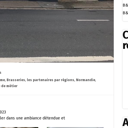
B&
B&
r
s
ème
,
Brasseries
,
les partenaires par régions
,
Normandie
,
 de métier
2023
abler dans une ambiance détendue et
A