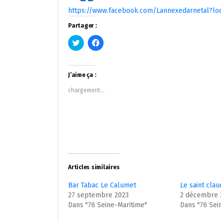
https://www.facebook.com/Lannexedarnetal?lo
Partager :
Cliquez
Cliquez
pour
pour
partager
partager
sur
sur
Twitter(ouvre
Facebook(ouvre
dans
dans
J’aime ça :
une
une
nouvelle
nouvelle
chargement…
fenêtre)
fenêtre)
Articles similaires
Bar Tabac Le Calumet
Le saint clau
27 septembre 2023
2 décembre 
Dans "76 Seine-Maritime"
Dans "76 Sei