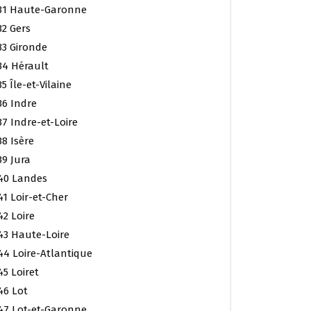
31 Haute-Garonne
32 Gers
33 Gironde
34 Hérault
35 Île-et-Vilaine
36 Indre
37 Indre-et-Loire
38 Isère
39 Jura
40 Landes
41 Loir-et-Cher
42 Loire
43 Haute-Loire
44 Loire-Atlantique
45 Loiret
46 Lot
47 Lot-et-Garonne