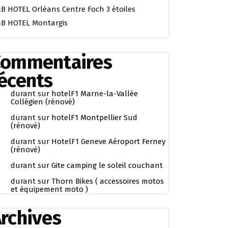
B HOTEL Orléans Centre Foch 3 étoiles
B HOTEL Montargis
Commentaires
écents
durant
sur
hotelF1 Marne-la-Vallée
Collégien (rénové)
durant
sur
hotelF1 Montpellier Sud
(rénové)
durant
sur
HotelF1 Geneve Aéroport Ferney
(rénové)
durant
sur
Gite camping le soleil couchant
durant
sur
Thorn Bikes ( accessoires motos
et équipement moto )
rchives