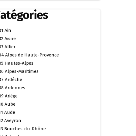
atégories
01 Ain
02 Aisne
03 Allier
04 Alpes de Haute-Provence
05 Hautes-Alpes
06 Alpes-Maritimes
07 Ardêche
08 Ardennes
09 Ariège
10 Aube
11 Aude
12 Aveyron
13 Bouches-du-Rhône