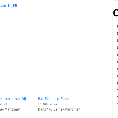
cale=fr_FR
C
de bar tabac fdj
Bar Tabac Le Flash
2023
15 mai 2024
ne-Maritime"
Dans "76 Seine-Maritime"