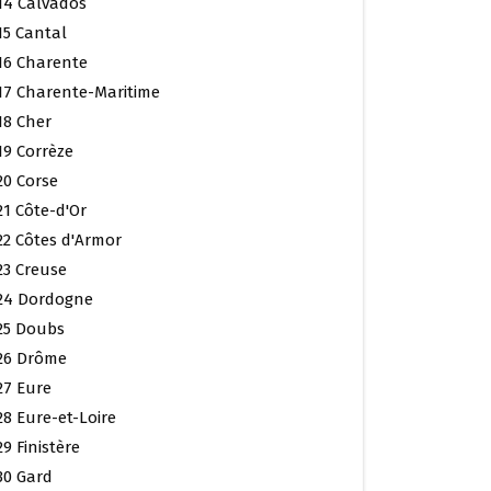
14 Calvados
15 Cantal
16 Charente
17 Charente-Maritime
18 Cher
19 Corrèze
20 Corse
21 Côte-d'Or
22 Côtes d'Armor
23 Creuse
24 Dordogne
25 Doubs
26 Drôme
27 Eure
28 Eure-et-Loire
29 Finistère
30 Gard