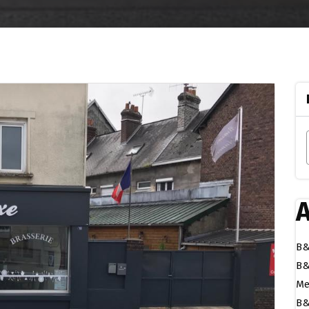
A
B&
B&
Me
B&