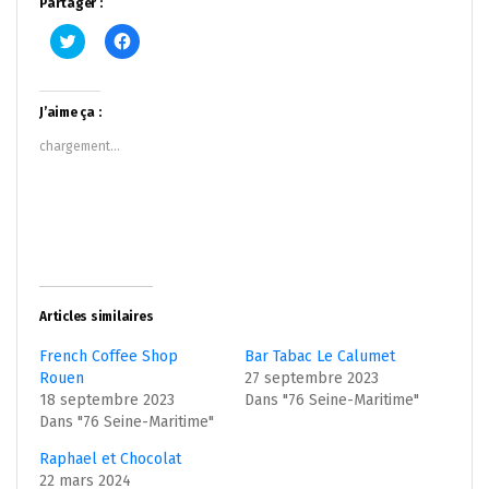
Partager :
Cliquez
Cliquez
pour
pour
partager
partager
sur
sur
Twitter(ouvre
Facebook(ouvre
dans
dans
J’aime ça :
une
une
nouvelle
nouvelle
chargement…
fenêtre)
fenêtre)
Articles similaires
French Coffee Shop
Bar Tabac Le Calumet
Rouen
27 septembre 2023
18 septembre 2023
Dans "76 Seine-Maritime"
Dans "76 Seine-Maritime"
Raphael et Chocolat
22 mars 2024