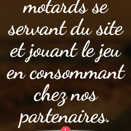
motards se
servant du site
et jouant le jeu
en consommant
chez nos
partenaires.