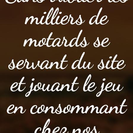
milliers de
motards se
servant du site
et jouant le jeu
en consommant
chez nos