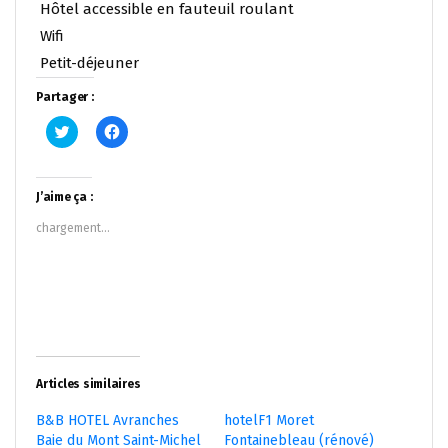
Hôtel accessible en fauteuil roulant
Wifi
Petit-déjeuner
Partager :
Cliquez
Cliquez
pour
pour
partager
partager
sur
sur
Twitter(ouvre
Facebook(ouvre
dans
dans
J’aime ça :
une
une
nouvelle
nouvelle
chargement…
fenêtre)
fenêtre)
Articles similaires
B&B HOTEL Avranches
hotelF1 Moret
Baie du Mont Saint-Michel
Fontainebleau (rénové)