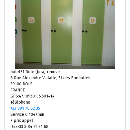
hotelF1 Dole (Jura) rénové
6 Rue Alexandre Vialatte, ZI des Epenottes
39100 DOLE
FRANCE
GPS:47.109501, 5.501414
Téléphone
+33 891 70 52 35
Service 0,40€/min
+ prix appel
Fax+33 3 84 72 31 68