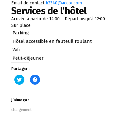
Email de contact
h2340@accor.com
Services de l’hôtel
Arrivée à partir de 14:00 – Départ jusqu’à 12:00
Sur place
Parking
Hôtel accessible en fauteuil roulant
Wifi
Petit-déjeuner
Partager :
Cliquez
Cliquez
pour
pour
partager
partager
sur
sur
Twitter(ouvre
Facebook(ouvre
dans
dans
J’aime ça :
une
une
nouvelle
nouvelle
chargement…
fenêtre)
fenêtre)