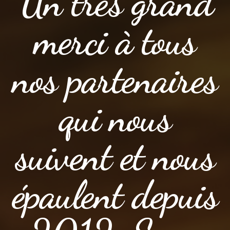
Un très grand
merci à tous
nos partenaires
qui nous
suivent et nous
épaulent depuis