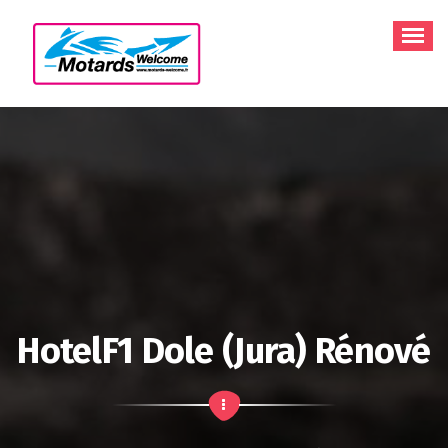
Aller
au
contenu
HotelF1 Dole (Jura) Rénové