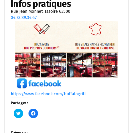
Infos pratiques
Rue Jean Monnet, Issoire 63500
04.73.89.34.67
https://www.facebook.com/buffalogrill
Partager :
Cliquez
Cliquez
pour
pour
partager
partager
sur
sur
Twitter(ouvre
Facebook(ouvre
dans
dans
J’aime ça :