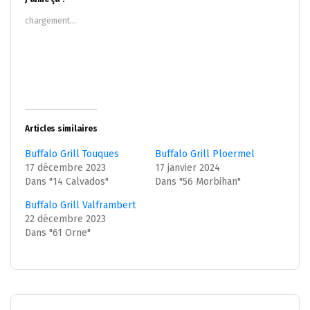
une
une
nouvelle
nouvelle
chargement…
fenêtre)
fenêtre)
Articles similaires
Buffalo Grill Touques
Buffalo Grill Ploermel
17 décembre 2023
17 janvier 2024
Dans "14 Calvados"
Dans "56 Morbihan"
Buffalo Grill Valframbert
22 décembre 2023
Dans "61 Orne"