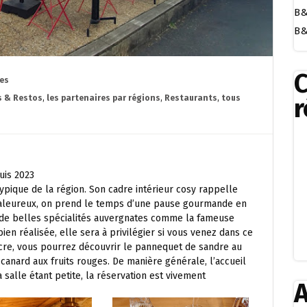
B&
B&
es
r
s & Restos
,
les partenaires par régions
,
Restaurants
,
tous
uis 2023
ypique de la région. Son cadre intérieur cosy rappelle
chaleureux, on prend le temps d’une pause gourmande en
 de belles spécialités auvergnates comme la fameuse
ien réalisée, elle sera à privilégier si vous venez dans ce
ncre, vous pourrez découvrir le pannequet de sandre au
anard aux fruits rouges. De manière générale, l’accueil
a salle étant petite, la réservation est vivement
A