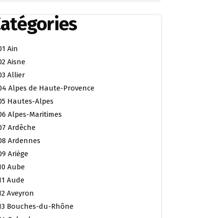
atégories
01 Ain
02 Aisne
03 Allier
04 Alpes de Haute-Provence
05 Hautes-Alpes
06 Alpes-Maritimes
07 Ardêche
08 Ardennes
09 Ariège
10 Aube
11 Aude
12 Aveyron
13 Bouches-du-Rhône