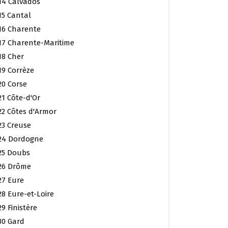
14 Calvados
15 Cantal
16 Charente
17 Charente-Maritime
18 Cher
19 Corrèze
20 Corse
21 Côte-d'Or
22 Côtes d'Armor
23 Creuse
24 Dordogne
25 Doubs
26 Drôme
27 Eure
28 Eure-et-Loire
29 Finistère
30 Gard