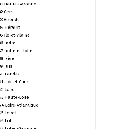
31 Haute-Garonne
32 Gers
33 Gironde
34 Hérault
35 Île-et-Vilaine
36 Indre
37 Indre-et-Loire
38 Isère
39 Jura
40 Landes
41 Loir-et-Cher
42 Loire
43 Haute-Loire
44 Loire-Atlantique
45 Loiret
46 Lot
47 Lot-et-Garonne