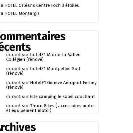
B HOTEL Orléans Centre Foch 3 étoiles
B HOTEL Montargis
Commentaires
écents
durant
sur
hotelF1 Marne-la-Vallée
Collégien (rénové)
durant
sur
hotelF1 Montpellier Sud
(rénové)
durant
sur
HotelF1 Geneve Aéroport Ferney
(rénové)
durant
sur
Gite camping le soleil couchant
durant
sur
Thorn Bikes ( accessoires motos
et équipement moto )
rchives