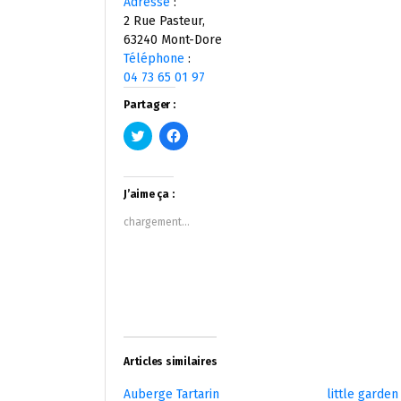
Adresse
:
2 Rue Pasteur,
63240 Mont-Dore
Téléphone
:
04 73 65 01 97
Partager :
Cliquez
Cliquez
pour
pour
partager
partager
sur
sur
Twitter(ouvre
Facebook(ouvre
dans
dans
J’aime ça :
une
une
nouvelle
nouvelle
chargement…
fenêtre)
fenêtre)
Articles similaires
Auberge Tartarin
little garden