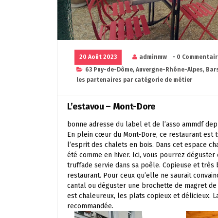
20 Août 2023
adminmw
- 0 Commentair
63 Puy-de-Dôme
,
Auvergne-Rhône-Alpes
,
Bar
les partenaires par catégorie de métier
L’estavou – Mont-Dore
bonne adresse du label et de l’asso ammdf dep
En plein cœur du Mont-Dore, ce restaurant est t
l’esprit des chalets en bois. Dans cet espace 
été comme en hiver. Ici, vous pourrez déguster
truffade servie dans sa poêle. Copieuse et très b
restaurant. Pour ceux qu’elle ne saurait convai
cantal ou déguster une brochette de magret de c
est chaleureux, les plats copieux et délicieux. L
recommandée.