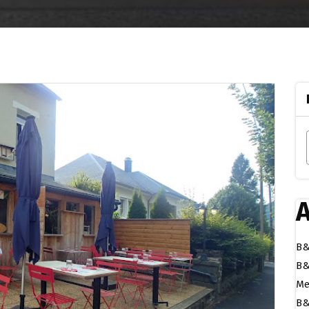
A
B&
B&
Me
B&