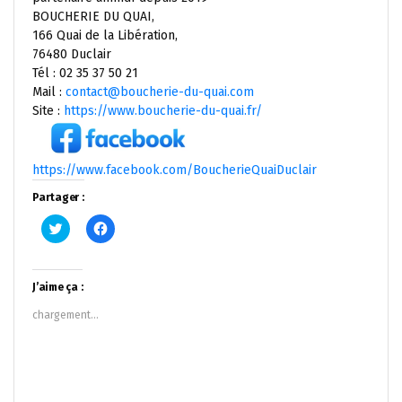
BOUCHERIE DU QUAI,
166 Quai de la Libération,
76480 Duclair
Tél : 02 35 37 50 21
Mail :
contact@boucherie-du-quai.com
Site :
https://www.boucherie-du-quai.fr/
https://www.facebook.com/BoucherieQuaiDuclair
Partager :
Cliquez
Cliquez
pour
pour
partager
partager
sur
sur
Twitter(ouvre
Facebook(ouvre
dans
dans
J’aime ça :
une
une
nouvelle
nouvelle
chargement…
fenêtre)
fenêtre)