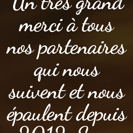
Un très grand
merci à tous
nos partenaires
qui nous
suivent et nous
épaulent depuis