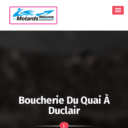
Aller
au
contenu
Boucherie Du Quai À
Duclair