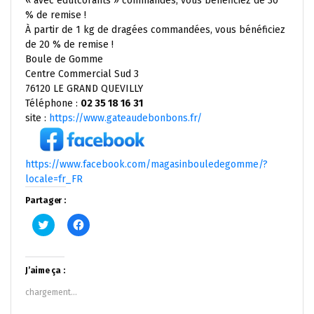
« avec édulcorants » commandés, vous bénéficiez de 30
% de remise !
À partir de 1 kg de dragées commandées, vous bénéficiez
de 20 % de remise !
Boule de Gomme
Centre Commercial Sud 3
76120 LE GRAND QUEVILLY
Téléphone :
02 35 18 16 31
site :
https://www.gateaudebonbons.fr/
https://www.facebook.com/magasinbouledegomme/?
locale=fr_FR
Partager :
Cliquez
Cliquez
pour
pour
partager
partager
sur
sur
Twitter(ouvre
Facebook(ouvre
dans
dans
J’aime ça :
une
une
nouvelle
nouvelle
chargement…
fenêtre)
fenêtre)