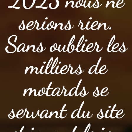
serions rien.
Sans oublier les
milliers de
motards se
servant du site