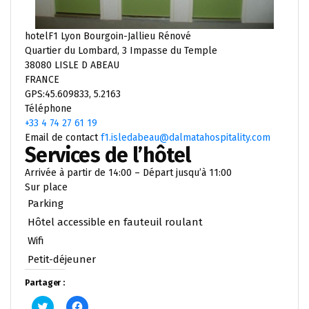
hotelF1 Lyon Bourgoin-Jallieu Rénové
Quartier du Lombard, 3 Impasse du Temple
38080 LISLE D ABEAU
FRANCE
GPS:45.609833, 5.2163
Téléphone
+33 4 74 27 61 19
Email de contact
f1.isledabeau@dalmatahospitality.com
Services de l’hôtel
Arrivée à partir de 14:00 – Départ jusqu’à 11:00
Sur place
Parking
Hôtel accessible en fauteuil roulant
Wifi
Petit-déjeuner
Partager :
Cliquez
Cliquez