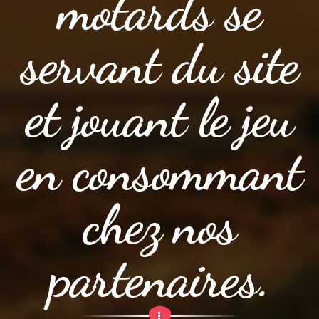
motards se
servant du site
et jouant le jeu
en consommant
chez nos
partenaires.