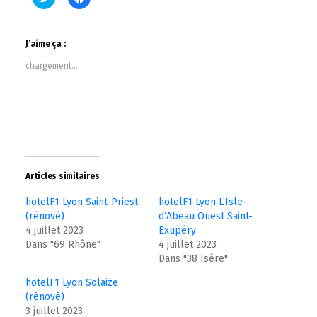
pour
pour
partager
partager
sur
sur
Twitter(ouvre
Facebook(ouvre
dans
dans
J’aime ça :
une
une
nouvelle
nouvelle
chargement…
fenêtre)
fenêtre)
Articles similaires
hotelF1 Lyon Saint-Priest
hotelF1 Lyon L’Isle-
(rénové)
d’Abeau Ouest Saint-
4 juillet 2023
Exupéry
Dans "69 Rhône"
4 juillet 2023
Dans "38 Isère"
hotelF1 Lyon Solaize
(rénové)
3 juillet 2023