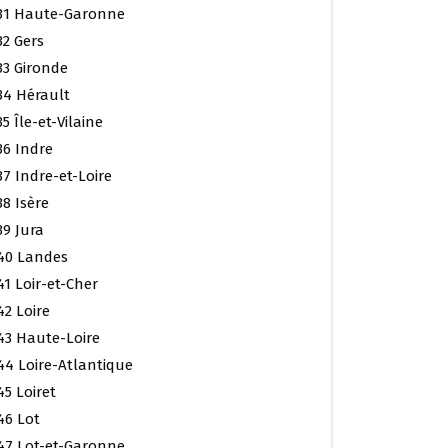
31 Haute-Garonne
32 Gers
33 Gironde
34 Hérault
35 Île-et-Vilaine
36 Indre
37 Indre-et-Loire
38 Isère
39 Jura
40 Landes
41 Loir-et-Cher
42 Loire
43 Haute-Loire
44 Loire-Atlantique
45 Loiret
46 Lot
47 Lot-et-Garonne