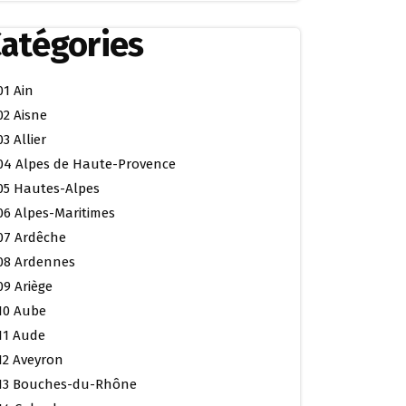
atégories
01 Ain
02 Aisne
03 Allier
04 Alpes de Haute-Provence
05 Hautes-Alpes
06 Alpes-Maritimes
07 Ardêche
08 Ardennes
09 Ariège
10 Aube
11 Aude
12 Aveyron
13 Bouches-du-Rhône