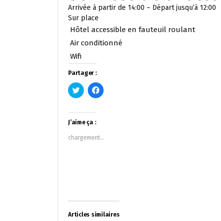
Arrivée à partir de 14:00 – Départ jusqu’à 12:00
Sur place
Hôtel accessible en fauteuil roulant
Air conditionné
Wifi
Partager :
Cliquez
Cliquez
pour
pour
partager
partager
sur
sur
Twitter(ouvre
Facebook(ouvre
dans
dans
J’aime ça :
une
une
nouvelle
nouvelle
chargement…
fenêtre)
fenêtre)
Articles similaires