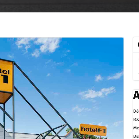
A
B&
B&
Me
B&