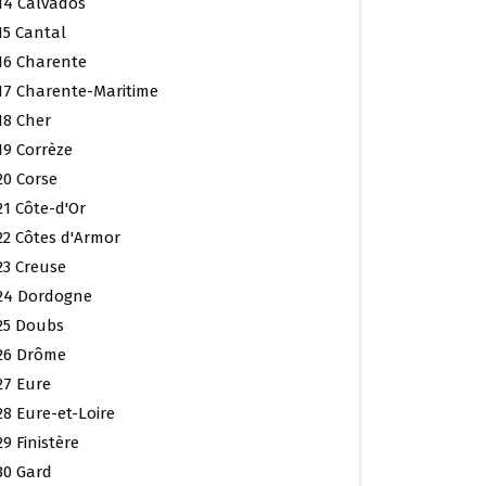
14 Calvados
15 Cantal
16 Charente
17 Charente-Maritime
18 Cher
19 Corrèze
20 Corse
21 Côte-d'Or
22 Côtes d'Armor
23 Creuse
24 Dordogne
25 Doubs
26 Drôme
27 Eure
28 Eure-et-Loire
29 Finistère
30 Gard