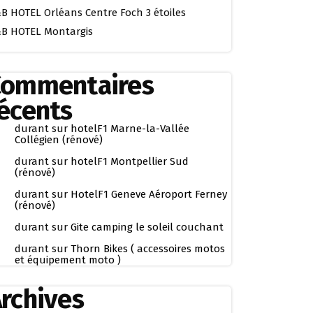
B HOTEL Orléans Centre Foch 3 étoiles
B HOTEL Montargis
Commentaires
écents
durant
sur
hotelF1 Marne-la-Vallée
Collégien (rénové)
durant
sur
hotelF1 Montpellier Sud
(rénové)
durant
sur
HotelF1 Geneve Aéroport Ferney
(rénové)
durant
sur
Gite camping le soleil couchant
durant
sur
Thorn Bikes ( accessoires motos
et équipement moto )
rchives