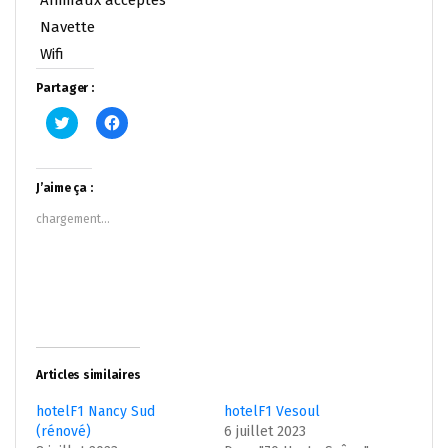
Navette
Wifi
Partager :
Cliquez
Cliquez
pour
pour
partager
partager
sur
sur
Twitter(ouvre
Facebook(ouvre
dans
dans
J’aime ça :
une
une
nouvelle
nouvelle
chargement…
fenêtre)
fenêtre)
Articles similaires
hotelF1 Nancy Sud
hotelF1 Vesoul
(rénové)
6 juillet 2023