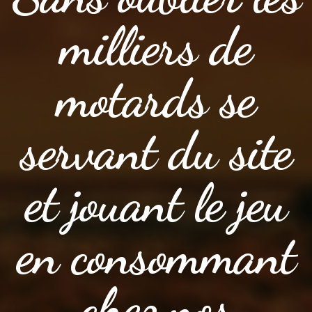
milliers de
motards se
servant du site
et jouant le jeu
en consommant
chez nos