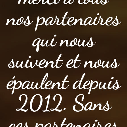
nos partenaires
qui nous
suivent et nous
épaulent depuis
2012. Sans
ces partenaires