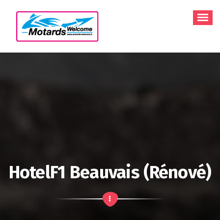
Aller
au
contenu
HotelF1 Beauvais (rénové)