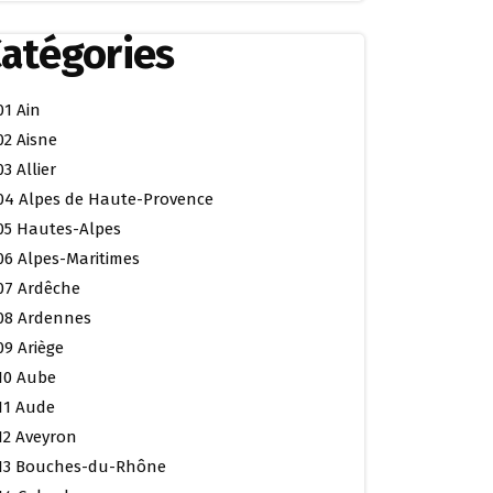
atégories
01 Ain
02 Aisne
03 Allier
04 Alpes de Haute-Provence
05 Hautes-Alpes
06 Alpes-Maritimes
07 Ardêche
08 Ardennes
09 Ariège
10 Aube
11 Aude
12 Aveyron
13 Bouches-du-Rhône