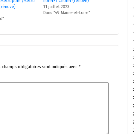
e Métropole (Métro
hotelF1 Cholet (rénové)
(rénové)
11 juillet 2023
Dans "49 Maine-et-Loire"
d"
s champs obligatoires sont indiqués avec
*