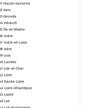
31 Haute-Garonne
32 Gers
33 Gironde
34 Hérault
35 Île-et-Vilaine
36 Indre
37 Indre-et-Loire
38 Isère
39 Jura
40 Landes
41 Loir-et-Cher
42 Loire
43 Haute-Loire
44 Loire-Atlantique
45 Loiret
46 Lot
47 Lot-et-Garonne