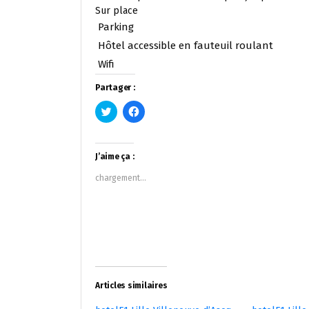
Sur place
Parking
Hôtel accessible en fauteuil roulant
Wifi
Partager :
Cliquez
Cliquez
pour
pour
partager
partager
sur
sur
Twitter(ouvre
Facebook(ouvre
dans
dans
J’aime ça :
une
une
nouvelle
nouvelle
chargement…
fenêtre)
fenêtre)
Articles similaires