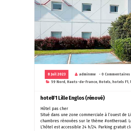
8 Juil 2023
adminmw
- 0 Commentaires
59 Nord
,
Hauts-de-France
,
Hotels
,
hotels F1
,
hotelF1 Lille Englos (rénové)
Hôtel pas cher
Situé dans une zone commerciale à l’ouest de Lil
chambres rénovées sur le thème #ontheroad. Le
L’hôtel est accessible 24 h/24. Parking gratuit cl