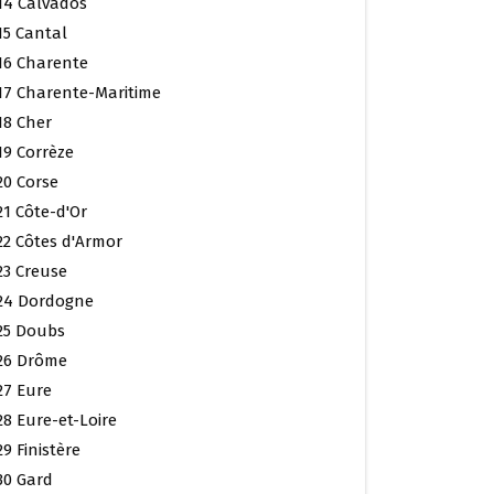
14 Calvados
15 Cantal
16 Charente
17 Charente-Maritime
18 Cher
19 Corrèze
20 Corse
21 Côte-d'Or
22 Côtes d'Armor
23 Creuse
24 Dordogne
25 Doubs
26 Drôme
27 Eure
28 Eure-et-Loire
29 Finistère
30 Gard