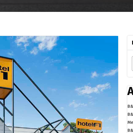
A
B&
B&
Me
B&