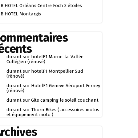
B HOTEL Orléans Centre Foch 3 étoiles
B HOTEL Montargis
Commentaires
écents
durant
sur
hotelF1 Marne-la-Vallée
Collégien (rénové)
durant
sur
hotelF1 Montpellier Sud
(rénové)
durant
sur
HotelF1 Geneve Aéroport Ferney
(rénové)
durant
sur
Gite camping le soleil couchant
durant
sur
Thorn Bikes ( accessoires motos
et équipement moto )
rchives