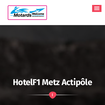
Aller
au
contenu
HotelF1 Metz Actipôle