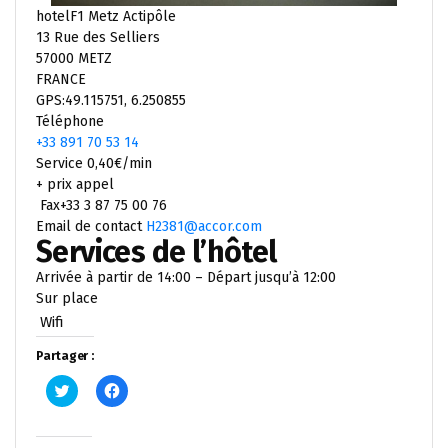
hotelF1 Metz Actipôle
13 Rue des Selliers
57000 METZ
FRANCE
GPS:49.115751, 6.250855
Téléphone
+33 891 70 53 14
Service 0,40€/min
+ prix appel
Fax+33 3 87 75 00 76
Email de contact
H2381@accor.com
Services de l’hôtel
Arrivée à partir de 14:00 – Départ jusqu’à 12:00
Sur place
Wifi
Partager :
Cliquez
Cliquez
pour
pour
partager
partager
sur
sur
Twitter(ouvre
Facebook(ouvre