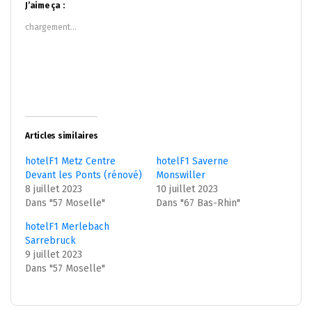
dans
dans
J’aime ça :
une
une
nouvelle
nouvelle
chargement…
fenêtre)
fenêtre)
Articles similaires
hotelF1 Metz Centre
hotelF1 Saverne
Devant les Ponts (rénové)
Monswiller
8 juillet 2023
10 juillet 2023
Dans "57 Moselle"
Dans "67 Bas-Rhin"
hotelF1 Merlebach
Sarrebruck
9 juillet 2023
Dans "57 Moselle"