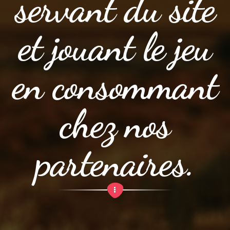
servant du site
et jouant le jeu
en consommant
chez nos
partenaires.