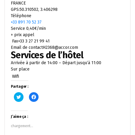
FRANCE
GPS:50.310502, 3.406298
Téléphone
+33 891 70 52 37
Service 0,40€/min
+ prix appel
Fax+33 3 27 21 99 41
Email de contactH2368@accor.com
Services de l’hôtel
Arrivée à partir de 14:00 – Départ jusqu’à 11:00
Sur place
Wifi
Partager :
Cliquez
Cliquez
pour
pour
partager
partager
sur
sur
Twitter(ouvre
Facebook(ouvre
dans
dans
J’aime ça :
une
une
nouvelle
nouvelle
chargement…
fenêtre)
fenêtre)