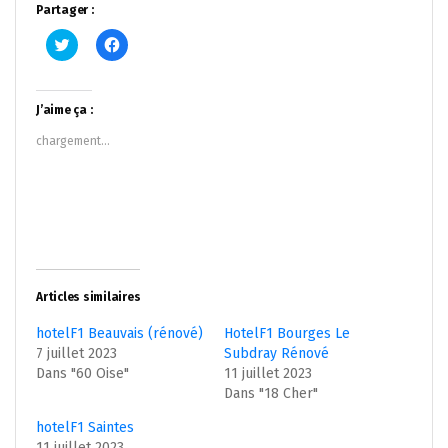
Partager :
Cliquez
Cliquez
pour
pour
partager
partager
sur
sur
Twitter(ouvre
Facebook(ouvre
dans
dans
J’aime ça :
une
une
nouvelle
nouvelle
chargement…
fenêtre)
fenêtre)
Articles similaires
hotelF1 Beauvais (rénové)
HotelF1 Bourges Le
7 juillet 2023
Subdray Rénové
Dans "60 Oise"
11 juillet 2023
Dans "18 Cher"
hotelF1 Saintes
11 juillet 2023