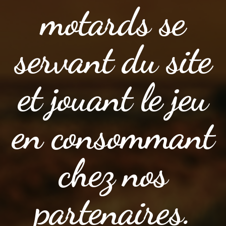
motards se
servant du site
et jouant le jeu
en consommant
chez nos
partenaires.