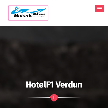
Aller
au
contenu
HotelF1 Verdun