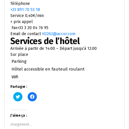
Téléphone
+33 891 70 53 18
Service 0,40€/min
+ prix appel
Fax+33 3 20 04 76 95
Email de contact
H2262@accor.com
Services de l’hôtel
Arrivée à partir de 14:00 – Départ jusqu’à 12:00
Sur place
Parking
Hôtel accessible en fauteuil roulant
Wifi
Partager :
Cliquez
Cliquez
pour
pour
partager
partager
sur
sur
Twitter(ouvre
Facebook(ouvre
dans
dans
J’aime ça :
une
une
nouvelle
nouvelle
chargement…
fenêtre)
fenêtre)