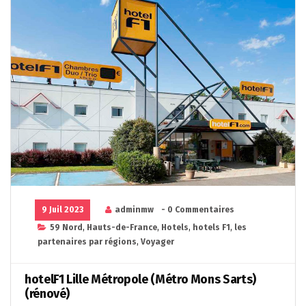
9 Juil 2023
adminmw
- 0 Commentaires
59 Nord
,
Hauts-de-France
,
Hotels
,
hotels F1
,
les
partenaires par régions
,
Voyager
hotelF1 Lille Métropole (Métro Mons Sarts)
(rénové)