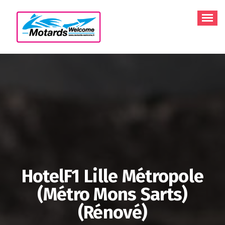
Aller
au
contenu
HotelF1 Lille Métropole
(Métro Mons Sarts)
(rénové)