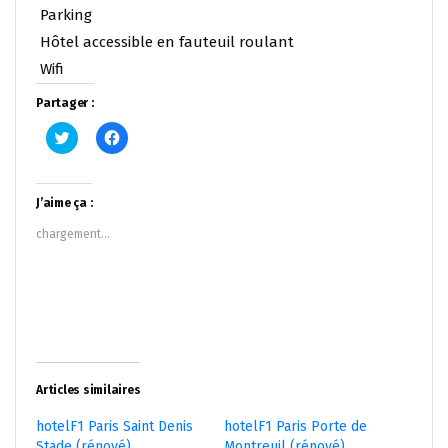
Parking
Hôtel accessible en fauteuil roulant
Wifi
Partager :
Cliquez
Cliquez
pour
pour
partager
partager
sur
sur
Twitter(ouvre
Facebook(ouvre
dans
dans
J’aime ça :
une
une
nouvelle
nouvelle
chargement…
fenêtre)
fenêtre)
Articles similaires
hotelF1 Paris Saint Denis
hotelF1 Paris Porte de
Stade (rénové)
Montreuil (rénové)