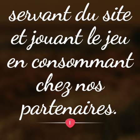
servant du site
et jouant le jeu
en consommant
chez nos
partenaires.