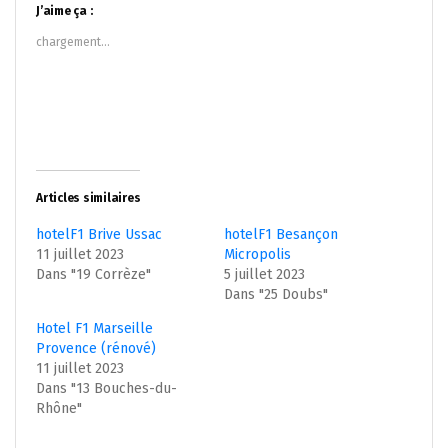
dans
dans
J’aime ça :
une
une
nouvelle
nouvelle
chargement…
fenêtre)
fenêtre)
Articles similaires
hotelF1 Brive Ussac
hotelF1 Besançon
11 juillet 2023
Micropolis
Dans "19 Corrèze"
5 juillet 2023
Dans "25 Doubs"
Hotel F1 Marseille
Provence (rénové)
11 juillet 2023
Dans "13 Bouches-du-
Rhône"