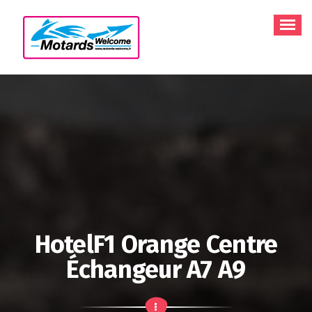
Aller
au
contenu
HotelF1 Orange Centre
Échangeur A7 A9