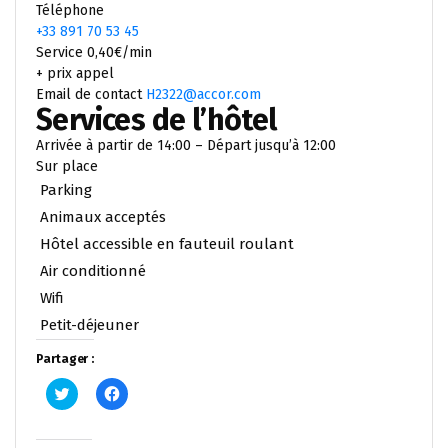
Téléphone
+33 891 70 53 45
Service 0,40€/min
+ prix appel
Email de contact
H2322@accor.com
Services de l’hôtel
Arrivée à partir de 14:00 – Départ jusqu’à 12:00
Sur place
Parking
Animaux acceptés
Hôtel accessible en fauteuil roulant
Air conditionné
Wifi
Petit-déjeuner
Partager :
Cliquez
Cliquez
pour
pour
partager
partager
sur
sur
Twitter(ouvre
Facebook(ouvre