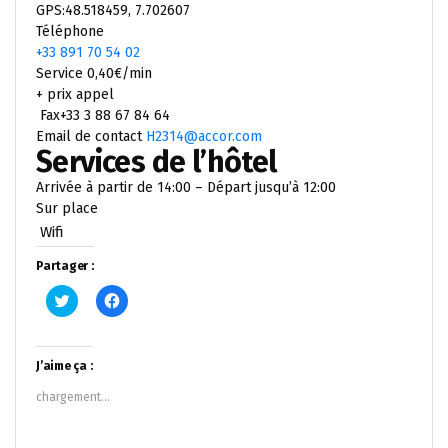
GPS:48.518459, 7.702607
Téléphone
+33 891 70 54 02
Service 0,40€/min
+ prix appel
Fax+33 3 88 67 84 64
Email de contact
H2314@accor.com
Services de l’hôtel
Arrivée à partir de 14:00 – Départ jusqu’à 12:00
Sur place
Wifi
Partager :
Cliquez
Cliquez
pour
pour
partager
partager
sur
sur
Twitter(ouvre
Facebook(ouvre
dans
dans
J’aime ça :
une
une
nouvelle
nouvelle
chargement…
fenêtre)
fenêtre)