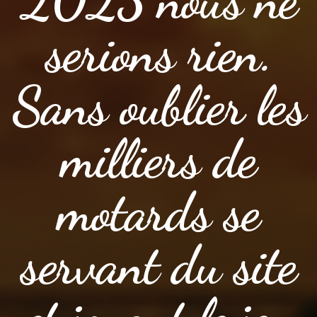
serions rien.
Sans oublier les
milliers de
motards se
servant du site