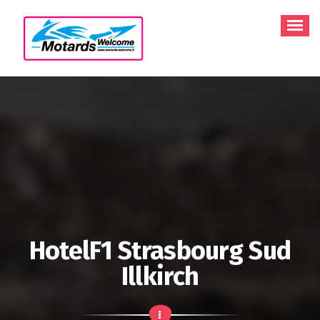
Aller
au
contenu
HotelF1 Strasbourg Sud
Illkirch