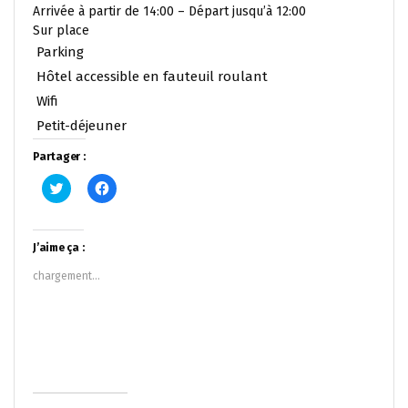
Arrivée à partir de 14:00 – Départ jusqu’à 12:00
Sur place
Parking
Hôtel accessible en fauteuil roulant
Wifi
Petit-déjeuner
Partager :
Cliquez
Cliquez
pour
pour
partager
partager
sur
sur
Twitter(ouvre
Facebook(ouvre
dans
dans
J’aime ça :
une
une
nouvelle
nouvelle
chargement…
fenêtre)
fenêtre)