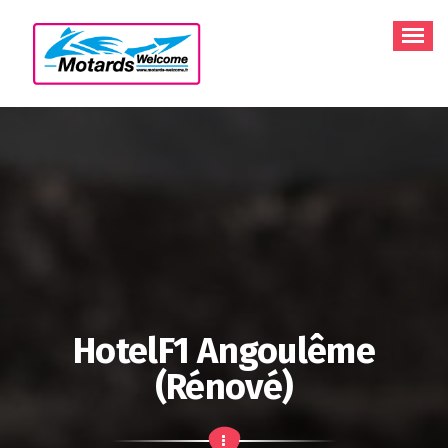
Aller
au
contenu
HotelF1 Angoulême
(rénové)