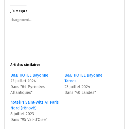
sur
sur
Twitter(ouvre
Facebook(ouvre
dans
dans
J’aime ça :
une
une
nouvelle
nouvelle
chargement…
fenêtre)
fenêtre)
Articles similaires
B&B HOTEL Bayonne
B&B HOTEL Bayonne
23 juillet 2024
Tarnos
Dans "64 Pyrénées-
23 juillet 2024
Atlantiques"
Dans "40 Landes"
hotelF1 Saint-Witz A1 Paris
Nord (rénové)
8 juillet 2023
Dans "95 Val-d'Oise"