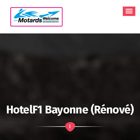
Aller
au
contenu
HotelF1 Bayonne (rénové)