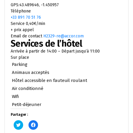
GPS:43.489646, -1.450957
Téléphone
+33 891 70 51 76
Service 0,40€/min
+ prix appel
Email de contact
H2329-re@accor.com
Services de l’hôtel
Arrivée à partir de 14:00 – Départ jusqu’à 11:00
Sur place
Parking
Animaux acceptés
Hôtel accessible en fauteuil roulant
Air conditionné
Wifi
Petit-déjeuner
Partager :
Cliquez
Cliquez
pour
pour
partager
partager