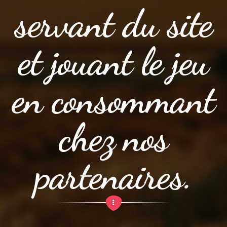
servant du site
et jouant le jeu
en consommant
chez nos
partenaires.