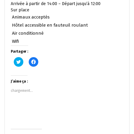
Arrivée à partir de 14:00 – Départ jusqu’à 12:00
Sur place
Animaux acceptés
Hôtel accessible en fauteuil roulant
Air conditionné
Wifi
Partager :
Cliquez
Cliquez
pour
pour
partager
partager
sur
sur
Twitter(ouvre
Facebook(ouvre
dans
dans
J’aime ça :
une
une
nouvelle
nouvelle
chargement…
fenêtre)
fenêtre)