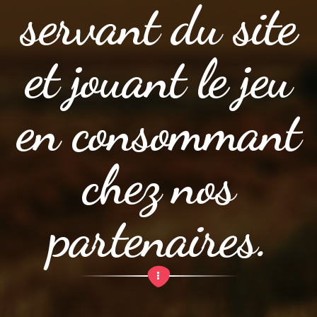
servant du site
et jouant le jeu
en consommant
chez nos
partenaires.