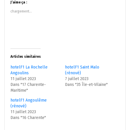
dans
dans
J’aime ça :
une
une
nouvelle
nouvelle
chargement…
fenêtre)
fenêtre)
Articles similaires
hotelF1 La Rochelle
hotelF1 Saint Malo
Angoulins
(rénové)
11 juillet 2023
7 juillet 2023
Dans "17 Charente-
Dans "35 Île-et-Vilaine"
Maritime"
hotelF1 Angoulême
(rénové)
11 juillet 2023
Dans "16 Charente"