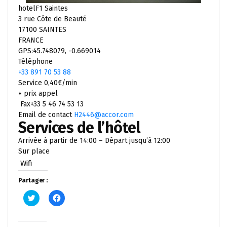
hotelF1 Saintes
3 rue Côte de Beauté
17100 SAINTES
FRANCE
GPS:45.748079, -0.669014
Téléphone
+33 891 70 53 88
Service 0,40€/min
+ prix appel
Fax+33 5 46 74 53 13
Email de contact
H2446@accor.com
Services de l’hôtel
Arrivée à partir de 14:00 – Départ jusqu’à 12:00
Sur place
Wifi
Partager :
Cliquez
Cliquez
pour
pour
partager
partager
sur
sur
Twitter(ouvre
Facebook(ouvre