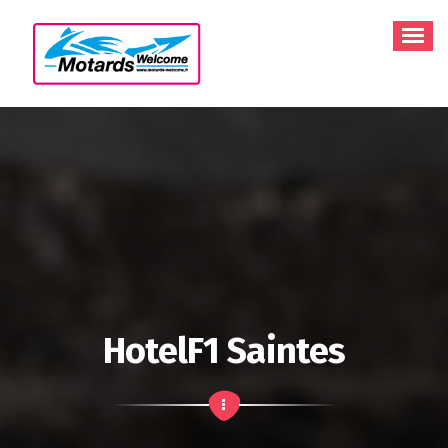
Aller
au
contenu
HotelF1 Saintes