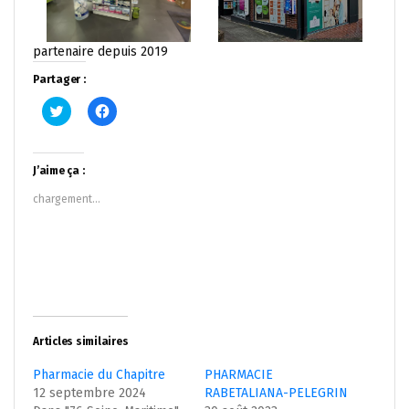
partenaire depuis 2019
Partager :
Cliquez
Cliquez
pour
pour
partager
partager
sur
sur
Twitter(ouvre
Facebook(ouvre
dans
dans
J’aime ça :
une
une
nouvelle
nouvelle
chargement…
fenêtre)
fenêtre)
Articles similaires
Pharmacie du Chapitre
PHARMACIE
12 septembre 2024
RABETALIANA-PELEGRIN