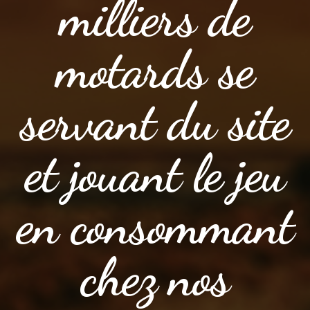
milliers de
motards se
servant du site
et jouant le jeu
en consommant
chez nos