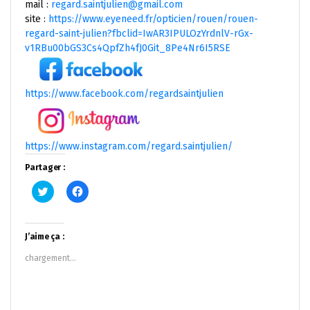
mail :
regard.saintjulien@gmail.com
site :
https://www.eyeneed.fr/opticien/rouen/rouen-
regard-saint-julien?fbclid=IwAR3IPULOzYrdnlV-rGx-
v1RBu00bGS3Cs4QpfZh4fJ0Git_8Pe4Nr6I5RSE
https://www.facebook.com/regardsaintjulien
https://www.instagram.com/regard.saintjulien/
Partager :
Cliquez
Cliquez
pour
pour
partager
partager
sur
sur
Twitter(ouvre
Facebook(ouvre
dans
dans
J’aime ça :
une
une
nouvelle
nouvelle
chargement…
fenêtre)
fenêtre)