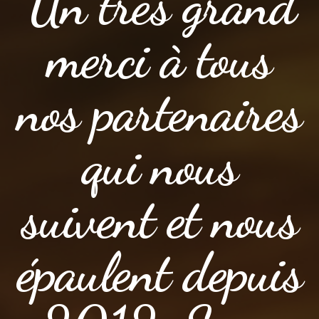
Un très grand
merci à tous
nos partenaires
qui nous
suivent et nous
épaulent depuis