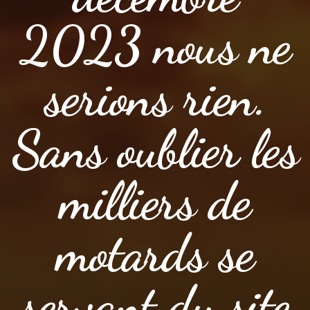
2023 nous ne
serions rien.
Sans oublier les
milliers de
motards se
servant du site