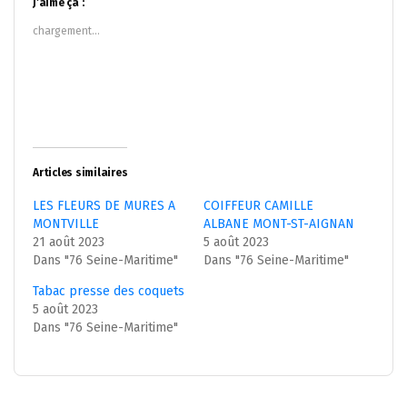
dans
dans
J’aime ça :
une
une
nouvelle
nouvelle
chargement…
fenêtre)
fenêtre)
Articles similaires
LES FLEURS DE MURES A
COIFFEUR CAMILLE
MONTVILLE
ALBANE MONT-ST-AIGNAN
21 août 2023
5 août 2023
Dans "76 Seine-Maritime"
Dans "76 Seine-Maritime"
Tabac presse des coquets
5 août 2023
Dans "76 Seine-Maritime"