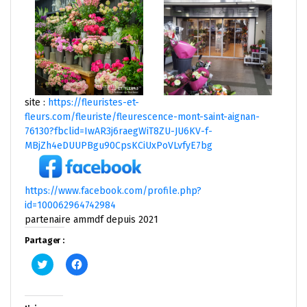
site :
https://fleuristes-et-
fleurs.com/fleuriste/fleurescence-mont-saint-aignan-
76130?fbclid=IwAR3j6raegWiT8ZU-JU6KV-f-
MBjZh4eDUUPBgu90CpsKCiUxPoVLvfyE7bg
https://www.facebook.com/profile.php?
id=100062964742984
partenaire ammdf depuis 2021
Partager :
Cliquez
Cliquez
pour
pour
partager
partager
sur
sur
Twitter(ouvre
Facebook(ouvre