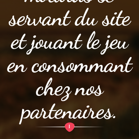
servant du site
et jouant le jeu
en consommant
chez nos
partenaires.