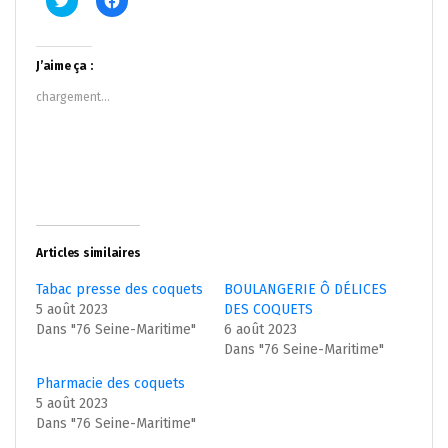
pour
pour
partager
partager
sur
sur
Twitter(ouvre
Facebook(ouvre
dans
dans
J’aime ça :
une
une
nouvelle
nouvelle
chargement…
fenêtre)
fenêtre)
Articles similaires
Tabac presse des coquets
BOULANGERIE Ô DÉLICES
5 août 2023
DES COQUETS
Dans "76 Seine-Maritime"
6 août 2023
Dans "76 Seine-Maritime"
Pharmacie des coquets
5 août 2023
Dans "76 Seine-Maritime"