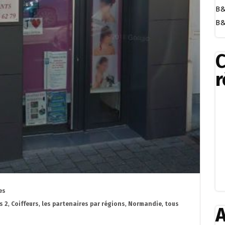
B&
B&
r
es
s 2
,
Coiffeurs
,
les partenaires par régions
,
Normandie
,
tous
A