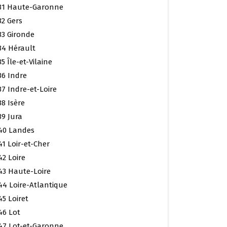
31 Haute-Garonne
32 Gers
33 Gironde
34 Hérault
35 Île-et-Vilaine
36 Indre
37 Indre-et-Loire
38 Isère
39 Jura
40 Landes
41 Loir-et-Cher
42 Loire
43 Haute-Loire
44 Loire-Atlantique
45 Loiret
46 Lot
47 Lot-et-Garonne