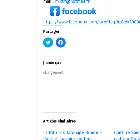
mail :
mixtif@hotmail.fr
https://www.facebook.com/profile.php?id=100
Partager :
Cliquez
Cliquez
pour
pour
partager
partager
sur
sur
Twitter(ouvre
Facebook(ouvre
dans
dans
J’aime ça :
une
une
nouvelle
nouvelle
chargement…
fenêtre)
fenêtre)
Articles similaires
La Fabr’Ink Tatouage Rouen –
Coiffure Sain
L’atelier barbier coiffeur
coiffeur Rou