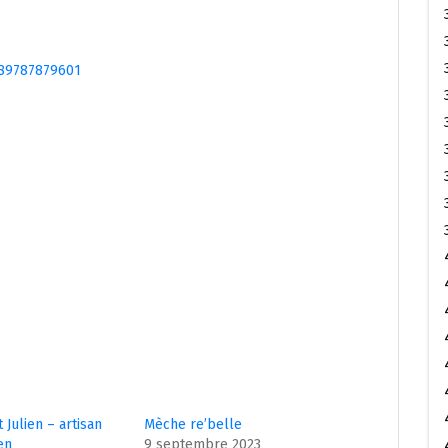
089787879601
t Julien – artisan
Mèche re’belle
en
9 septembre 2023