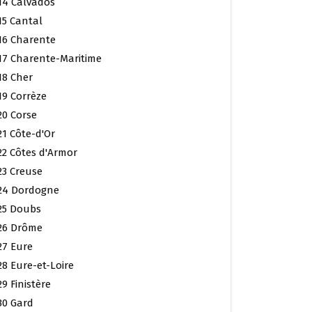
14 Calvados
15 Cantal
16 Charente
17 Charente-Maritime
18 Cher
19 Corrèze
20 Corse
21 Côte-d'Or
22 Côtes d'Armor
23 Creuse
24 Dordogne
25 Doubs
26 Drôme
27 Eure
28 Eure-et-Loire
29 Finistère
30 Gard