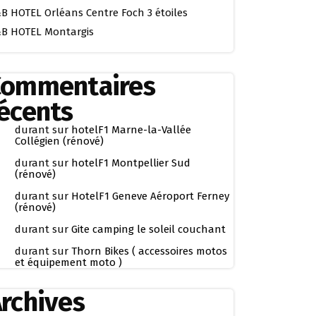
B HOTEL Orléans Centre Foch 3 étoiles
B HOTEL Montargis
Commentaires
écents
durant
sur
hotelF1 Marne-la-Vallée
Collégien (rénové)
durant
sur
hotelF1 Montpellier Sud
(rénové)
durant
sur
HotelF1 Geneve Aéroport Ferney
(rénové)
durant
sur
Gite camping le soleil couchant
durant
sur
Thorn Bikes ( accessoires motos
et équipement moto )
rchives