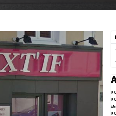
A
B&
B&
Me
B&