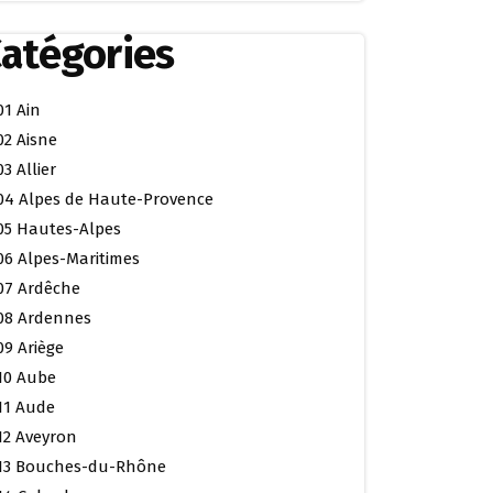
atégories
01 Ain
02 Aisne
03 Allier
04 Alpes de Haute-Provence
05 Hautes-Alpes
06 Alpes-Maritimes
07 Ardêche
08 Ardennes
09 Ariège
10 Aube
11 Aude
12 Aveyron
13 Bouches-du-Rhône