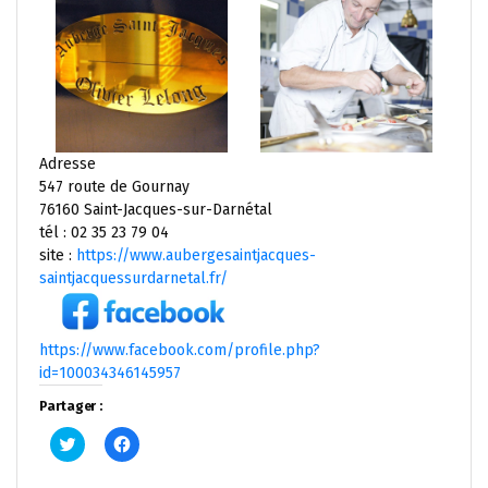
Adresse
547 route de Gournay
76160 Saint-Jacques-sur-Darnétal
tél : 02 35 23 79 04
site :
https://www.aubergesaintjacques-
saintjacquessurdarnetal.fr/
https://www.facebook.com/profile.php?
id=100034346145957
Partager :
Cliquez
Cliquez
pour
pour
partager
partager
sur
sur