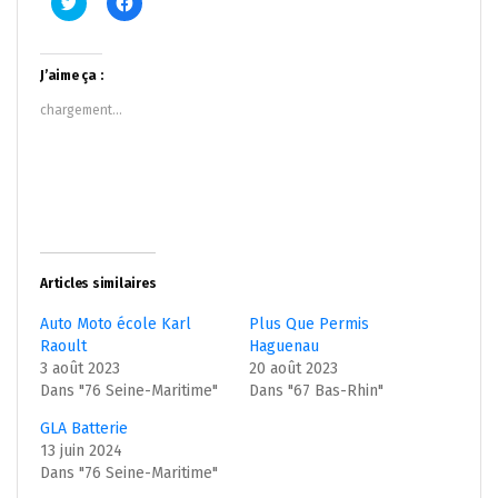
pour
pour
partager
partager
sur
sur
Twitter(ouvre
Facebook(ouvre
dans
dans
J’aime ça :
une
une
nouvelle
nouvelle
chargement…
fenêtre)
fenêtre)
Articles similaires
Auto Moto école Karl
Plus Que Permis
Raoult
Haguenau
3 août 2023
20 août 2023
Dans "76 Seine-Maritime"
Dans "67 Bas-Rhin"
GLA Batterie
13 juin 2024
Dans "76 Seine-Maritime"