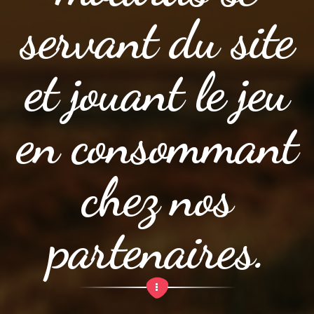
servant du site
et jouant le jeu
en consommant
chez nos
partenaires.