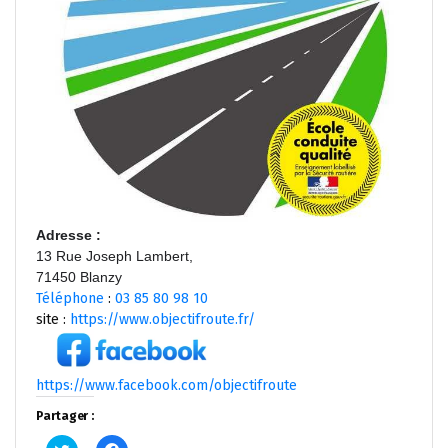
Adresse
:
13 Rue Joseph Lambert,
71450 Blanzy
Téléphone
:
03 85 80 98 10
site :
https://www.objectifroute.fr/
https://www.facebook.com/objectifroute
Partager :
Cliquez
Cliquez