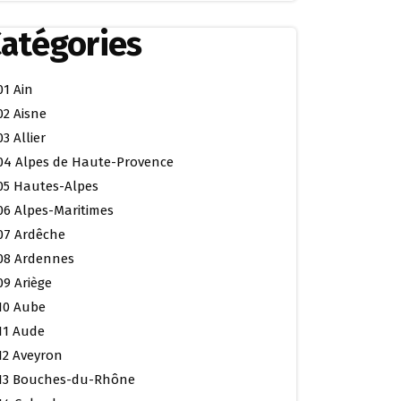
atégories
01 Ain
02 Aisne
03 Allier
04 Alpes de Haute-Provence
05 Hautes-Alpes
06 Alpes-Maritimes
07 Ardêche
08 Ardennes
09 Ariège
10 Aube
11 Aude
12 Aveyron
13 Bouches-du-Rhône