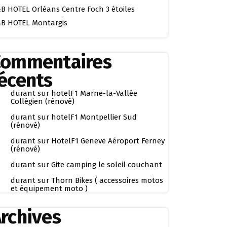
B HOTEL Orléans Centre Foch 3 étoiles
B HOTEL Montargis
Commentaires
écents
durant
sur
hotelF1 Marne-la-Vallée
Collégien (rénové)
durant
sur
hotelF1 Montpellier Sud
(rénové)
durant
sur
HotelF1 Geneve Aéroport Ferney
(rénové)
durant
sur
Gite camping le soleil couchant
durant
sur
Thorn Bikes ( accessoires motos
et équipement moto )
rchives