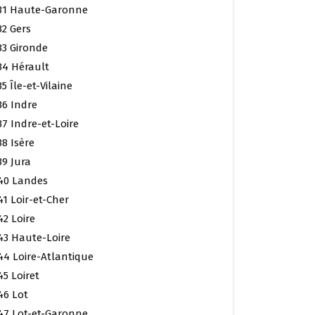
31 Haute-Garonne
32 Gers
33 Gironde
34 Hérault
35 Île-et-Vilaine
36 Indre
37 Indre-et-Loire
38 Isère
39 Jura
40 Landes
41 Loir-et-Cher
42 Loire
43 Haute-Loire
44 Loire-Atlantique
45 Loiret
46 Lot
47 Lot-et-Garonne