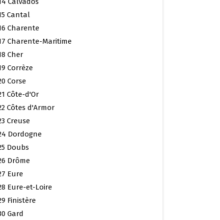
14 Calvados
15 Cantal
16 Charente
17 Charente-Maritime
18 Cher
19 Corrèze
20 Corse
21 Côte-d'Or
22 Côtes d'Armor
23 Creuse
24 Dordogne
25 Doubs
26 Drôme
27 Eure
28 Eure-et-Loire
29 Finistère
30 Gard