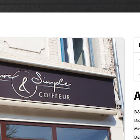
A
B&
B&
Me
B&