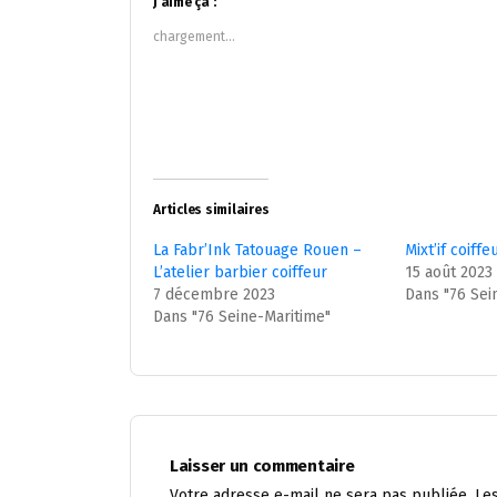
J’aime ça :
une
une
nouvelle
nouvelle
chargement…
fenêtre)
fenêtre)
Articles similaires
La Fabr’Ink Tatouage Rouen –
Mixt’if coiff
L’atelier barbier coiffeur
15 août 2023
7 décembre 2023
Dans "76 Sei
Dans "76 Seine-Maritime"
Laisser un commentaire
Votre adresse e-mail ne sera pas publiée.
Le