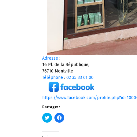
Adresse
:
16 Pl. de la République,
76710 Montville
Téléphone
:
02 35 33 61 00
https://www.facebook.com/profile.php?id=100
Partager :
Cliquez
Cliquez
pour
pour
partager
partager
sur
sur
Twitter(ouvre
Facebook(ouvre
dans
dans