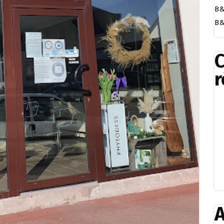
B&
B&
r
A