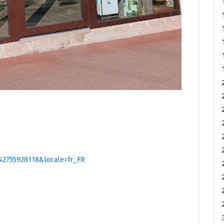
042755928118&locale=fr_FR