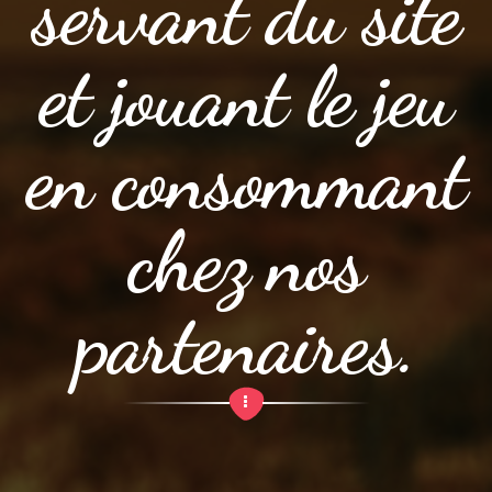
servant du site
et jouant le jeu
en consommant
chez nos
partenaires.