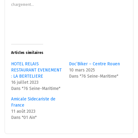
nouvelle
nouvelle
chargement…
fenêtre)
fenêtre)
Articles similaires
HOTEL RELAIS
Doc’Biker – Centre Rouen
RESTAURANT EVENEMENT
10 mars 2025
: LA BERTELIERE
Dans "76 Seine-Maritime"
16 juillet 2023
Dans "76 Seine-Maritime"
Amicale Sidecariste de
France
11 août 2023
Dans "01 Ain"