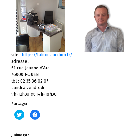
site :
https://lahon-audition.fr/
adresse :
61 rue Jeanne d’Arc,
76000 ROUEN
tél : 02 35 36 02 07
Lundi à vendredi
9h-12h30 et 14h-18h30
Partager :
Cliquez
Cliquez
pour
pour
partager
partager
sur
sur
Twitter(ouvre
Facebook(ouvre
dans
dans
J’aime ça :
une
une