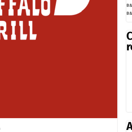
B&
B&
r
A
s