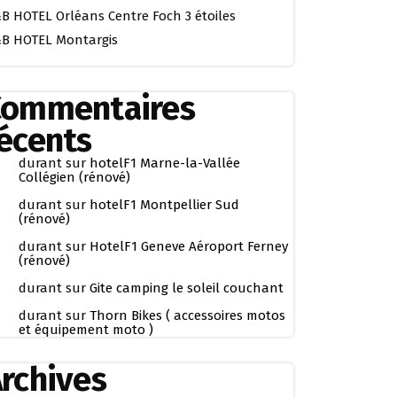
B HOTEL Orléans Centre Foch 3 étoiles
B HOTEL Montargis
Commentaires
écents
durant
sur
hotelF1 Marne-la-Vallée
Collégien (rénové)
durant
sur
hotelF1 Montpellier Sud
(rénové)
durant
sur
HotelF1 Geneve Aéroport Ferney
(rénové)
durant
sur
Gite camping le soleil couchant
durant
sur
Thorn Bikes ( accessoires motos
et équipement moto )
rchives