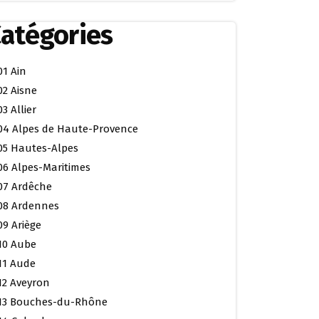
atégories
01 Ain
02 Aisne
03 Allier
04 Alpes de Haute-Provence
05 Hautes-Alpes
06 Alpes-Maritimes
07 Ardêche
08 Ardennes
09 Ariège
10 Aube
11 Aude
12 Aveyron
13 Bouches-du-Rhône