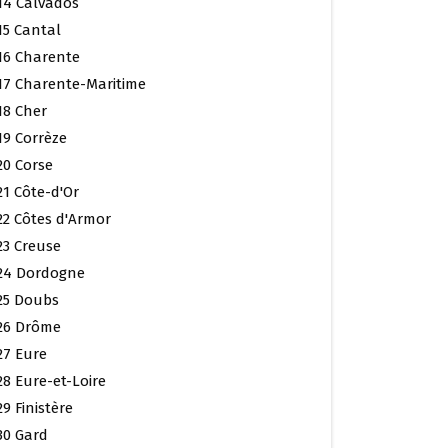
14 Calvados
15 Cantal
16 Charente
17 Charente-Maritime
18 Cher
19 Corrèze
20 Corse
21 Côte-d'Or
22 Côtes d'Armor
23 Creuse
24 Dordogne
25 Doubs
26 Drôme
27 Eure
28 Eure-et-Loire
29 Finistère
30 Gard