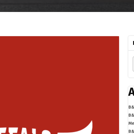
A
B&
B&
Me
B&