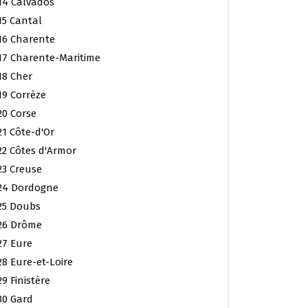
14 Calvados
15 Cantal
16 Charente
17 Charente-Maritime
18 Cher
19 Corrèze
20 Corse
21 Côte-d'Or
22 Côtes d'Armor
23 Creuse
24 Dordogne
25 Doubs
26 Drôme
27 Eure
28 Eure-et-Loire
29 Finistère
30 Gard