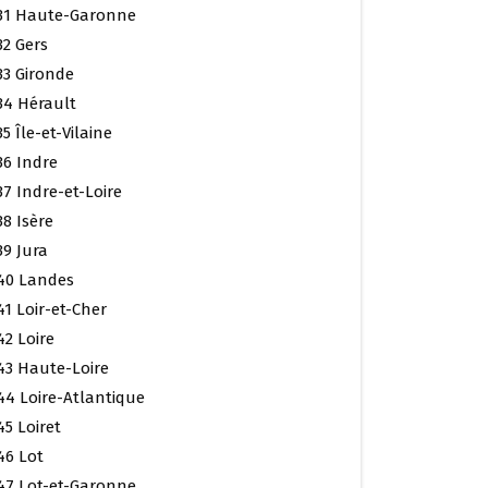
31 Haute-Garonne
32 Gers
33 Gironde
34 Hérault
35 Île-et-Vilaine
36 Indre
37 Indre-et-Loire
38 Isère
39 Jura
40 Landes
41 Loir-et-Cher
42 Loire
43 Haute-Loire
44 Loire-Atlantique
45 Loiret
46 Lot
47 Lot-et-Garonne