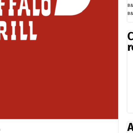
B&
B&
r
A
s