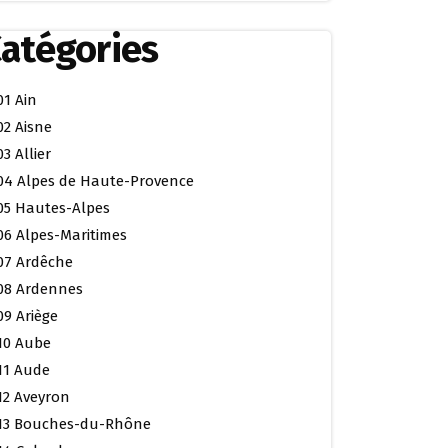
atégories
01 Ain
02 Aisne
03 Allier
04 Alpes de Haute-Provence
05 Hautes-Alpes
06 Alpes-Maritimes
07 Ardêche
08 Ardennes
09 Ariège
10 Aube
11 Aude
12 Aveyron
13 Bouches-du-Rhône