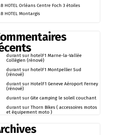
B HOTEL Orléans Centre Foch 3 étoiles
B HOTEL Montargis
Commentaires
écents
durant
sur
hotelF1 Marne-la-Vallée
Collégien (rénové)
durant
sur
hotelF1 Montpellier Sud
(rénové)
durant
sur
HotelF1 Geneve Aéroport Ferney
(rénové)
durant
sur
Gite camping le soleil couchant
durant
sur
Thorn Bikes ( accessoires motos
et équipement moto )
rchives