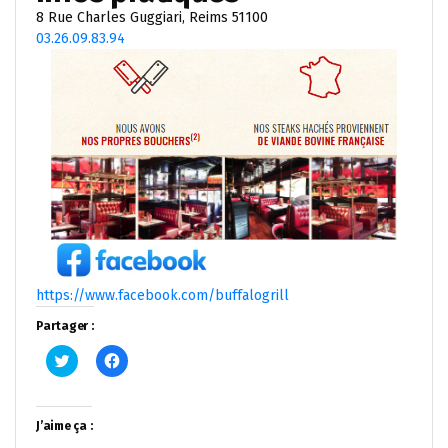
8 Rue Charles Guggiari, Reims 51100
03.26.09.83.94
https://www.facebook.com/buffalogrill
Partager :
Cliquez
Cliquez
pour
pour
partager
partager
sur
sur
Twitter(ouvre
Facebook(ouvre
dans
dans
J’aime ça :
une
une