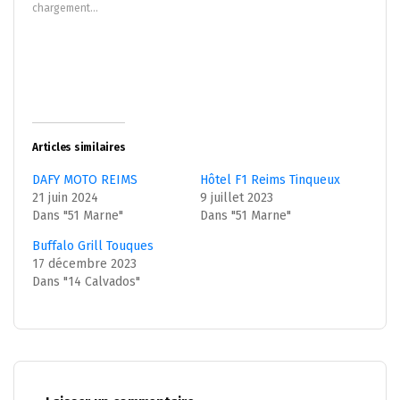
nouvelle
nouvelle
chargement…
fenêtre)
fenêtre)
Articles similaires
DAFY MOTO REIMS
Hôtel F1 Reims Tinqueux
21 juin 2024
9 juillet 2023
Dans "51 Marne"
Dans "51 Marne"
Buffalo Grill Touques
17 décembre 2023
Dans "14 Calvados"