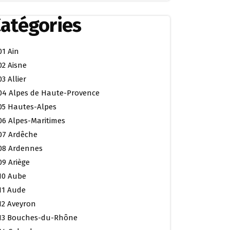
atégories
01 Ain
02 Aisne
03 Allier
04 Alpes de Haute-Provence
05 Hautes-Alpes
06 Alpes-Maritimes
07 Ardêche
08 Ardennes
09 Ariège
10 Aube
11 Aude
12 Aveyron
13 Bouches-du-Rhône