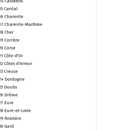
14 Calvados
15 Cantal
16 Charente
17 Charente-Maritime
18 Cher
19 Corrèze
20 Corse
21 Côte-d'Or
22 Côtes d'Armor
23 Creuse
24 Dordogne
25 Doubs
26 Drôme
27 Eure
28 Eure-et-Loire
29 Finistère
30 Gard