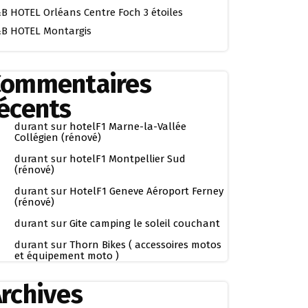
B HOTEL Orléans Centre Foch 3 étoiles
B HOTEL Montargis
Commentaires
écents
durant
sur
hotelF1 Marne-la-Vallée
Collégien (rénové)
durant
sur
hotelF1 Montpellier Sud
(rénové)
durant
sur
HotelF1 Geneve Aéroport Ferney
(rénové)
durant
sur
Gite camping le soleil couchant
durant
sur
Thorn Bikes ( accessoires motos
et équipement moto )
rchives