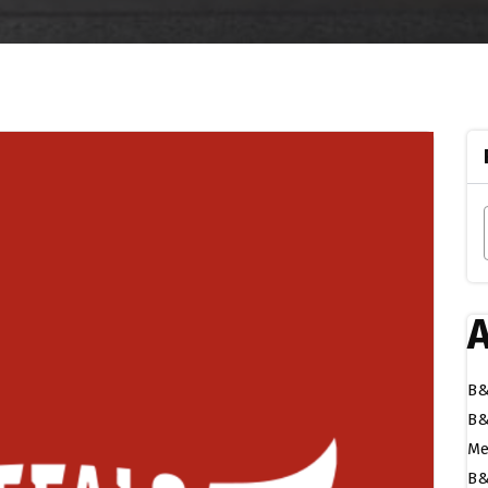
A
B&
B&
Me
B&