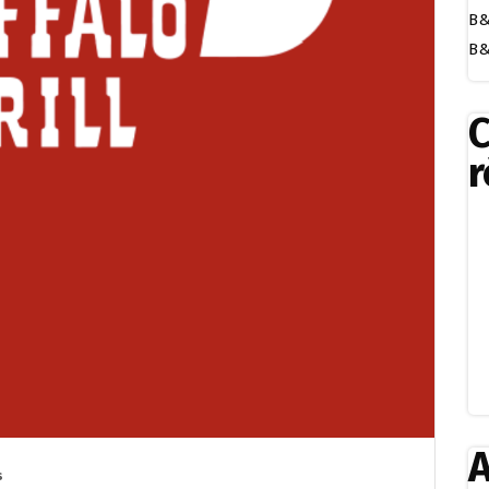
B&
B&
r
A
s