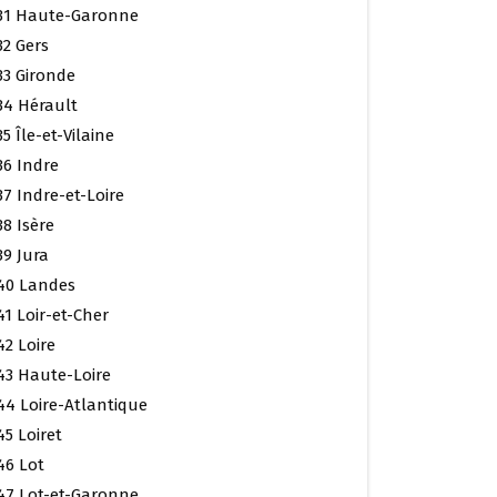
31 Haute-Garonne
32 Gers
33 Gironde
34 Hérault
35 Île-et-Vilaine
36 Indre
37 Indre-et-Loire
38 Isère
39 Jura
40 Landes
41 Loir-et-Cher
42 Loire
43 Haute-Loire
44 Loire-Atlantique
45 Loiret
46 Lot
47 Lot-et-Garonne