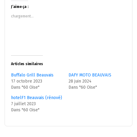
Twitter(ouvre
Facebook(ouvre
dans
dans
J’aime ça :
une
une
nouvelle
nouvelle
chargement…
fenêtre)
fenêtre)
Articles similaires
Buffalo Grill Beauvais
DAFY MOTO BEAUVAIS
17 octobre 2023
28 juin 2024
Dans "60 Oise"
Dans "60 Oise"
hotelF1 Beauvais (rénové)
7 juillet 2023
Dans "60 Oise"