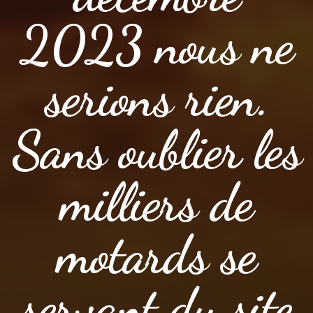
2023 nous ne
serions rien.
Sans oublier les
milliers de
motards se
servant du site