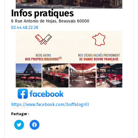
Infos pratiques
6 Rue Antonio de Hojas, Beauvais 60000
03.44.48.22.28
https://www.facebook.com/buffalogrill
Partager :
Cliquez
Cliquez
pour
pour
partager
partager
sur
sur