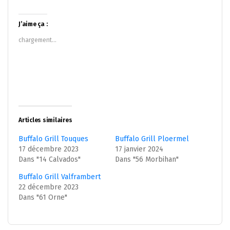
partager
partager
sur
sur
Twitter(ouvre
Facebook(ouvre
dans
dans
J’aime ça :
une
une
nouvelle
nouvelle
chargement…
fenêtre)
fenêtre)
Articles similaires
Buffalo Grill Touques
Buffalo Grill Ploermel
17 décembre 2023
17 janvier 2024
Dans "14 Calvados"
Dans "56 Morbihan"
Buffalo Grill Valframbert
22 décembre 2023
Dans "61 Orne"