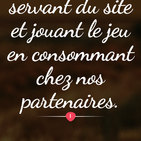
servant du site
et jouant le jeu
en consommant
chez nos
partenaires.