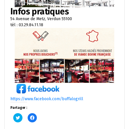
Infos pratiques
54 Avenue de Metz, Verdun 55100
tél : 03.29.84.11.18
https://www.facebook.com/buffalogrill
Partager :
Cliquez
Cliquez
pour
pour
partager
partager
sur
sur