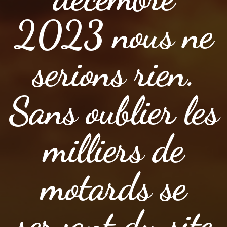
2023 nous ne
serions rien.
Sans oublier les
milliers de
motards se
servant du site