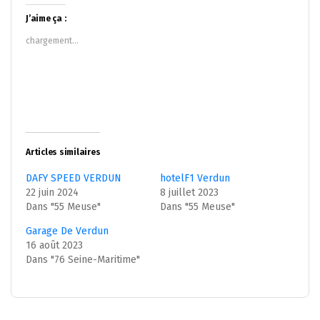
Twitter(ouvre
Facebook(ouvre
dans
dans
J’aime ça :
une
une
nouvelle
nouvelle
chargement…
fenêtre)
fenêtre)
Articles similaires
DAFY SPEED VERDUN
hotelF1 Verdun
22 juin 2024
8 juillet 2023
Dans "55 Meuse"
Dans "55 Meuse"
Garage De Verdun
16 août 2023
Dans "76 Seine-Maritime"