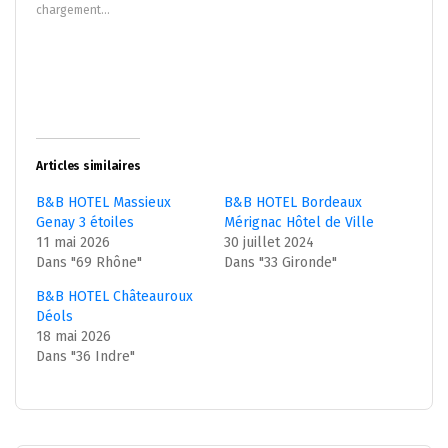
nouvelle
nouvelle
chargement…
fenêtre)
fenêtre)
Articles similaires
B&B HOTEL Massieux
B&B HOTEL Bordeaux
Genay 3 étoiles
Mérignac Hôtel de Ville
11 mai 2026
30 juillet 2024
Dans "69 Rhône"
Dans "33 Gironde"
B&B HOTEL Châteauroux
Déols
18 mai 2026
Dans "36 Indre"