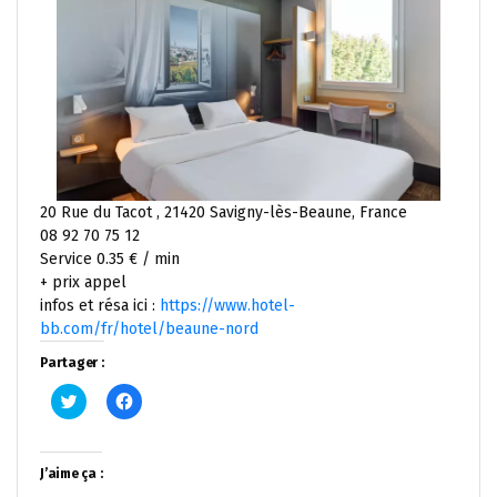
20 Rue du Tacot , 21420 Savigny-lès-Beaune, France
08 92 70 75 12
Service 0.35 € / min
+ prix appel
infos et résa ici :
https://www.hotel-
bb.com/fr/hotel/beaune-nord
Partager :
Cliquez
Cliquez
pour
pour
partager
partager
sur
sur
Twitter(ouvre
Facebook(ouvre
dans
dans
J’aime ça :
une
une